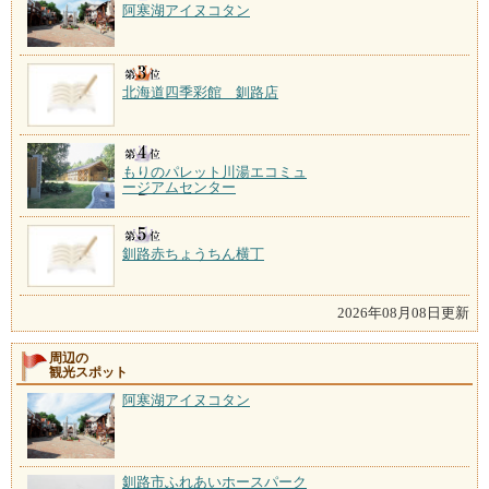
阿寒湖アイヌコタン
北海道四季彩館 釧路店
もりのパレット川湯エコミュ
ージアムセンター
釧路赤ちょうちん横丁
2026年08月08日更新
周辺の
観光スポット
阿寒湖アイヌコタン
釧路市ふれあいホースパーク