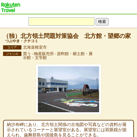
（独）北方領土問題対策協会 北方館・望郷の家
つぶやき・クチコミ
北海道根室市
エリア
買う - 物産販売所 - 資料館・郷土館・展
ジャンル
示館・文学館
納沙布岬にあり、北方領土関係の古地図や写真などの資料が展
示されているコーナーと展望室がある。展望室には双眼鏡が据
えられ、歯舞群島や国後島を見ることができる。