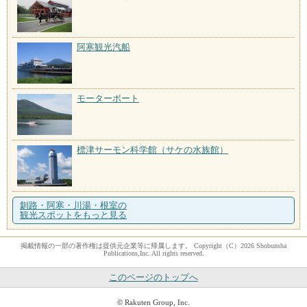
阿寒観光汽船
モーターボート
標津サーモン科学館（サケの水族館）
釧路・阿寒・川湯・根室の
観光スポットをもっと見る
掲載情報の一部の著作権は提供元企業等に帰属します。 Copyright（C）2026 Shobunsha
Publications,Inc. All rights reserved.
このページのトップへ
© Rakuten Group, Inc.