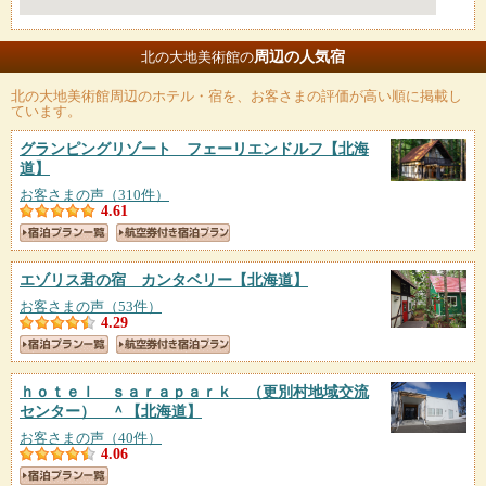
周辺の人気宿
北の大地美術館の
北の大地美術館
周辺のホテル・宿を、お客さまの評価が高い順に掲載し
ています。
グランピングリゾート フェーリエンドルフ
【北海
道】
お客さまの声（310件）
4.61
エゾリス君の宿 カンタベリー
【北海道】
お客さまの声（53件）
4.29
ｈｏｔｅｌ ｓａｒａｐａｒｋ （更別村地域交流
センター） ＾
【北海道】
お客さまの声（40件）
4.06