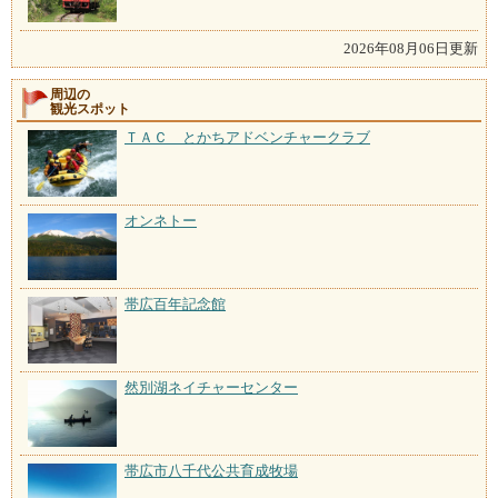
2026年08月06日更新
周辺の
観光スポット
ＴＡＣ とかちアドベンチャークラブ
オンネトー
帯広百年記念館
然別湖ネイチャーセンター
帯広市八千代公共育成牧場