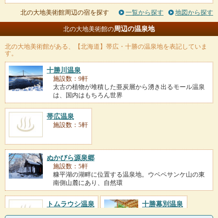
北の大地美術館周辺の宿を探す
一覧から探す
地図から探す
周辺の温泉地
北の大地美術館の
北の大地美術館
がある、【北海道】帯広・十勝の温泉地を表記していま
す。
十勝川温泉
施設数：9軒
太古の植物が堆積した亜炭層から湧き出るモール温泉
は、国内はもちろん世界
帯広温泉
施設数：5軒
ぬかびら源泉郷
施設数：5軒
糠平湖の湖畔に位置する温泉地。ウペペサンケ山の東
南側山麓にあり、自然環
トムラウシ温泉
十勝幕別温泉
施設数：2軒
施設数：2軒