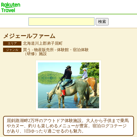
メジェールファーム
北海道川上郡弟子屈町
エリア
買う - 物産販売所 - 体験館・宿泊体験
ジャンル
（研修）施設
屈斜路湖畔2万坪のアウトドア体験施設。大人から子供まで乗馬
やカヌー、釣りも楽しめるメニューが豊富。宿泊ログコテージ
があり、1日ゆったり過ごせるのも魅力。