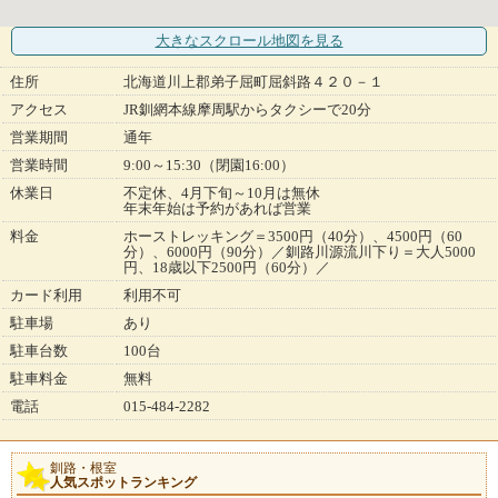
大きなスクロール地図
を見る
住所
北海道川上郡弟子屈町屈斜路４２０－１
アクセス
JR釧網本線摩周駅からタクシーで20分
営業期間
通年
営業時間
9:00～15:30（閉園16:00）
休業日
不定休、4月下旬～10月は無休
年末年始は予約があれば営業
料金
ホーストレッキング＝3500円（40分）、4500円（60
分）、6000円（90分）／釧路川源流川下り＝大人5000
円、18歳以下2500円（60分）／
カード利用
利用不可
駐車場
あり
駐車台数
100台
駐車料金
無料
電話
015-484-2282
釧路・根室
人気スポットランキング