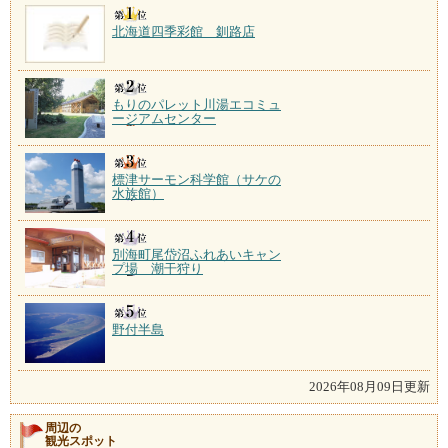
北海道四季彩館 釧路店
もりのパレット川湯エコミュ
ージアムセンター
標津サーモン科学館（サケの
水族館）
別海町尾岱沼ふれあいキャン
プ場 潮干狩り
野付半島
2026年08月09日更新
周辺の
観光スポット