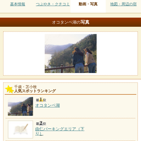
基本情報
つぶやき・クチコミ
動画・写真
地図・周辺の宿
写真
オコタンペ湖の
千歳・苫小牧
人気スポットランキング
オコタンペ湖
由仁パーキングエリア（下
り）