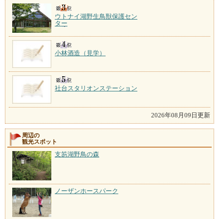
ウトナイ湖野生鳥獣保護セン
ター
小林酒造（見学）
社台スタリオンステーション
2026年08月09日更新
周辺の
観光スポット
支笏湖野鳥の森
ノーザンホースパーク