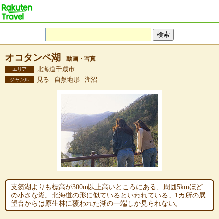
オコタンペ湖
動画・写真
北海道千歳市
エリア
見る - 自然地形 - 湖沼
ジャンル
支笏湖よりも標高が300m以上高いところにある、周囲5kmほど
の小さな湖。北海道の形に似ているといわれている。1カ所の展
望台からは原生林に覆われた湖の一端しか見られない。