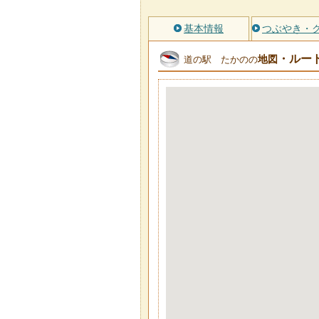
基本情報
つぶやき・
・ルー
地図
道の駅 たかのの