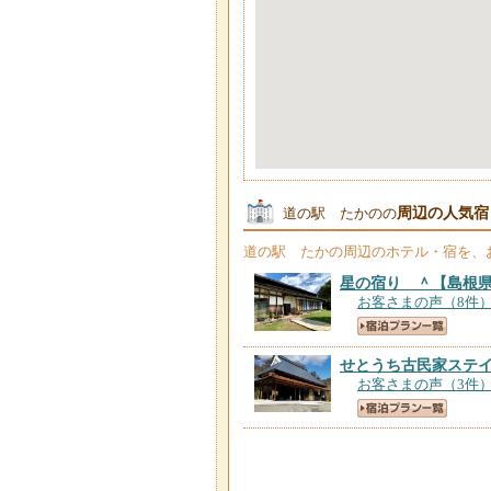
周辺の人気宿
道の駅 たかのの
道の駅 たかの
周辺のホテル・宿を、
星の宿り ＾
【島根
お客さまの声（8件
せとうち古民家ステ
お客さまの声（3件