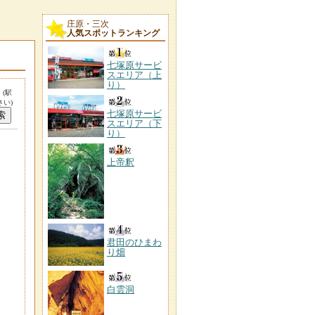
庄原・三次
人気スポットランキング
七塚原サービ
スエリア（上
り）
。
(駅
い)
七塚原サービ
スエリア（下
り）
上帝釈
君田のひまわ
り畑
白雲洞