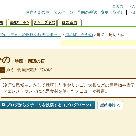
楽天カード入
お客さまの声
個人ページ（予約の確認・変更・取消）
ヘ
三次・庄原・帝釈峡の観光スポット
>
道の駅 たかの
>
地図・周辺の宿
かの
地図・周辺の宿
買う - 物産販売所 - 道の駅
ンル
冷涼な気候をいかして栽培した米やリンゴ、大根などの農産物や雪室
フェレストランでは地元食材を使ったメニューが豊富。
ブログからクチコミを投稿する（ブログパーツ）
印刷する