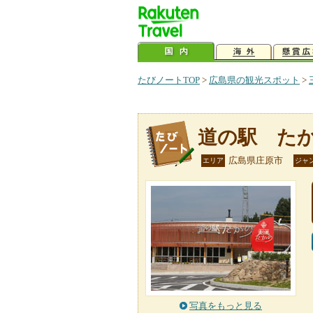
たびノートTOP
>
広島県の観光スポット
>
道の駅 た
広島県庄原市
エリア
ジャ
写真をもっと見る