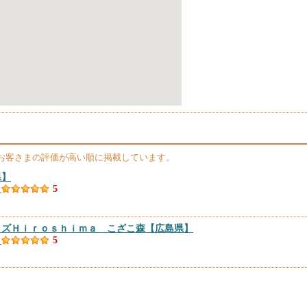
お客さまの評価が高い順に掲載しています。
県】
）
5
イズＨｉｒｏｓｈｉｍａ こざこ森
【広島県】
）
5