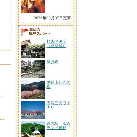
2026年08月07日更新
周辺の
観光スポット
頼杏坪役宅
（運壁居）
鳳源寺
尾関山公園の
桜
広島三次ワイ
ナリー
道の駅 ゆめ
ランド布野