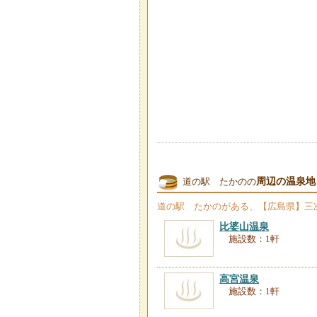
周辺の温泉地
道の駅 たかのの
道の駅 たかの
がある、【広島県】三
比婆山温泉
施設数：1軒
高宮温泉
施設数：1軒