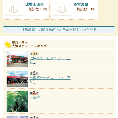
比婆山温泉
高宮温泉
施設数：1軒
施設数：1軒
【広島県】の温泉旅館・ホテル一覧をもっと見る
庄原・三次
人気スポットランキング
七塚原サービスエリア（上
り）
七塚原サービスエリア（下
り）
上帝釈