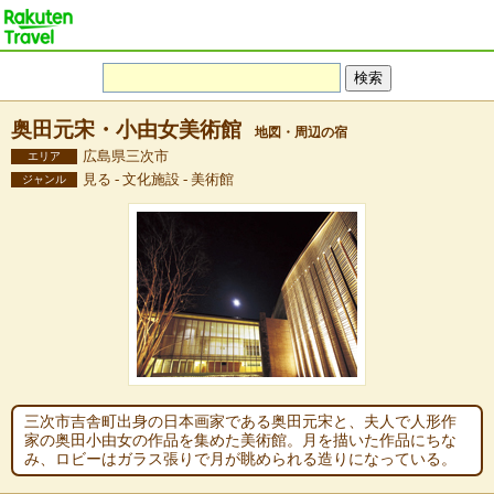
奥田元宋・小由女美術館
地図・周辺の宿
広島県三次市
エリア
見る - 文化施設 - 美術館
ジャンル
三次市吉舎町出身の日本画家である奥田元宋と、夫人で人形作
家の奥田小由女の作品を集めた美術館。月を描いた作品にちな
み、ロビーはガラス張りで月が眺められる造りになっている。