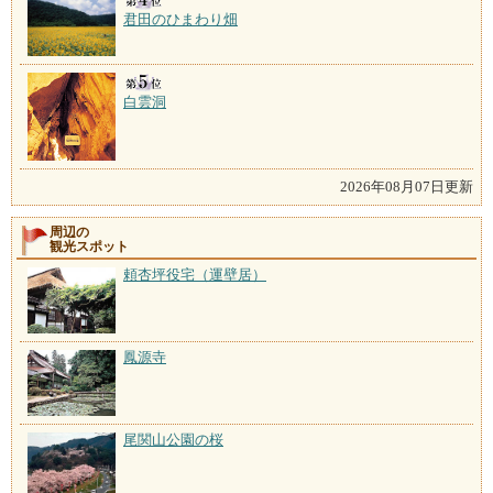
君田のひまわり畑
白雲洞
2026年08月07日更新
周辺の
観光スポット
頼杏坪役宅（運壁居）
鳳源寺
尾関山公園の桜