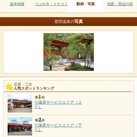
基本情報
つぶやき・クチコミ
動画・写真
地図・周辺の宿
写真
君田温泉の
庄原・三次
人気スポットランキング
七塚原サービスエリア（上
り）
七塚原サービスエリア（下
り）