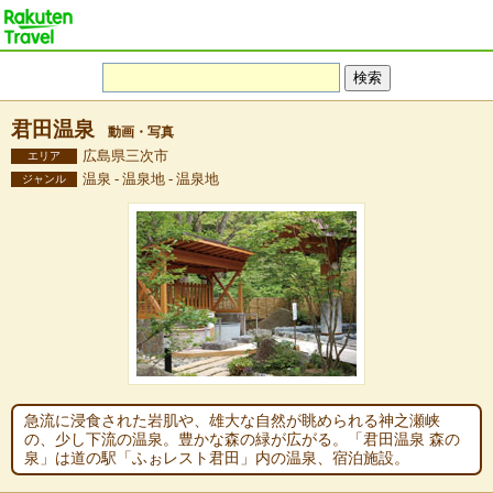
君田温泉
動画・写真
広島県三次市
エリア
温泉 - 温泉地 - 温泉地
ジャンル
急流に浸食された岩肌や、雄大な自然が眺められる神之瀬峡
の、少し下流の温泉。豊かな森の緑が広がる。「君田温泉 森の
泉」は道の駅「ふぉレスト君田」内の温泉、宿泊施設。