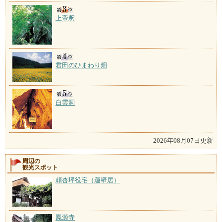
上帝釈
君田のひまわり畑
白雲洞
2026年08月07日更新
周辺の
観光スポット
頼杏坪役宅（運壁居）
鳳源寺