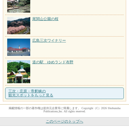
尾関山公園の桜
広島三次ワイナリー
道の駅 ゆめランド布野
三次・庄原・帝釈峡の
観光スポットをもっと見る
掲載情報の一部の著作権は提供元企業等に帰属します。 Copyright（C）2026 Shobunsha
Publications,Inc. All rights reserved.
このページのトップへ