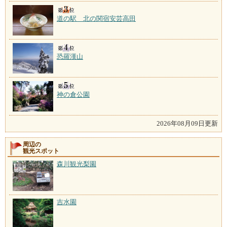
道の駅 北の関宿安芸高田
恐羅漢山
神の倉公園
2026年08月09日更新
周辺の
観光スポット
森川観光梨園
吉水園