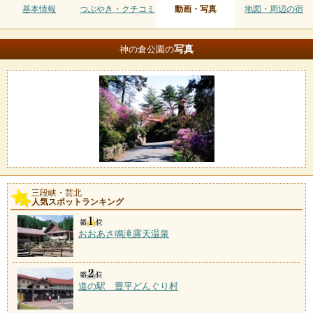
基本情報
つぶやき・クチコミ
動画・写真
地図・周辺の宿
写真
神の倉公園の
三段峡・芸北
人気スポットランキング
おおあさ鳴滝露天温泉
道の駅 豊平どんぐり村