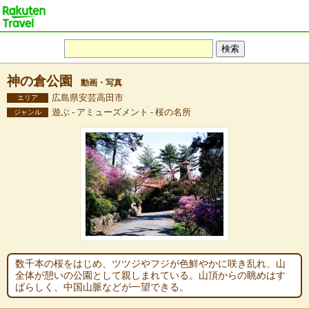
神の倉公園
動画・写真
広島県安芸高田市
エリア
遊ぶ - アミューズメント - 桜の名所
ジャンル
数千本の桜をはじめ、ツツジやフジが色鮮やかに咲き乱れ、山
全体が憩いの公園として親しまれている。山頂からの眺めはす
ばらしく、中国山脈などが一望できる。