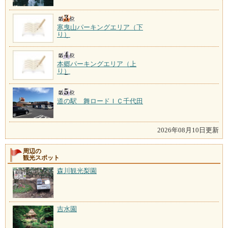
寒曳山パーキングエリア（下
り）
本郷パーキングエリア（上
り）
道の駅 舞ロードＩＣ千代田
2026年08月10日更新
周辺の
観光スポット
森川観光梨園
吉水園