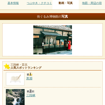
基本情報
つぶやき・クチコミ
動画・写真
地図・周辺の宿
写真
街ぐるみ博物館の
三段峡・芸北
人気スポットランキング
黒淵
三段峡