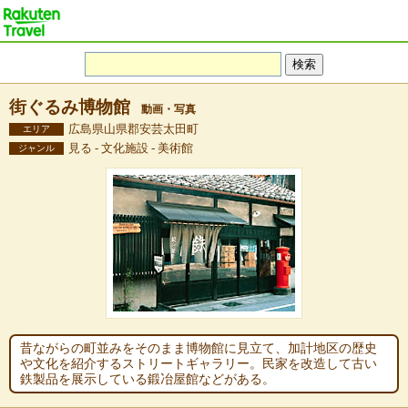
街ぐるみ博物館
動画・写真
広島県山県郡安芸太田町
エリア
見る - 文化施設 - 美術館
ジャンル
昔ながらの町並みをそのまま博物館に見立て、加計地区の歴史
や文化を紹介するストリートギャラリー。民家を改造して古い
鉄製品を展示している鍛冶屋館などがある。