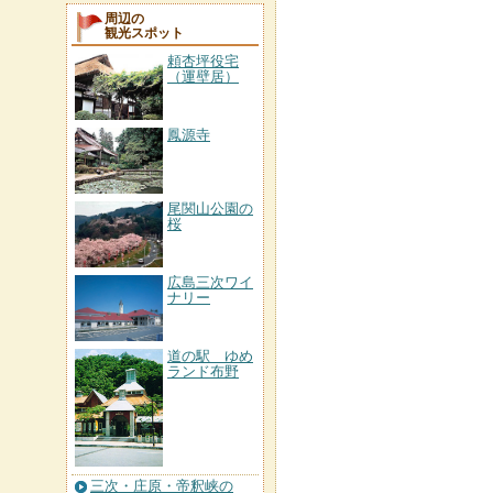
周辺の
観光スポット
頼杏坪役宅
（運壁居）
鳳源寺
尾関山公園の
桜
広島三次ワイ
ナリー
道の駅 ゆめ
ランド布野
三次・庄原・帝釈峡の