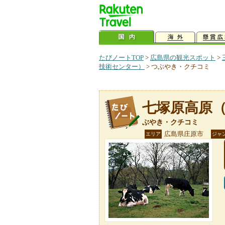
たびノートTOP
>
広島県の観光スポット
>
技術センター）
>
つぶやき・クチコミ
七塚原高原
ぶやき・クチコミ
広島県庄原市
エリア
ジャ