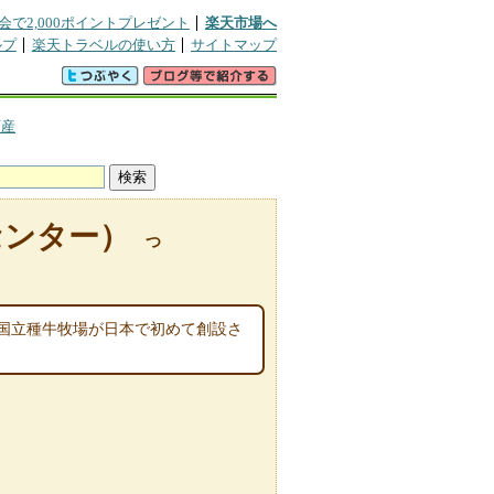
会で2,000ポイントプレゼント
楽天市場へ
ルプ
楽天トラベルの使い方
サイトマップ
畜産
センター）
つ
に国立種牛牧場が日本で初めて創設さ