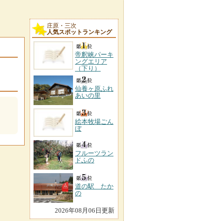
庄原・三次
人気スポットランキング
帝釈峡パーキ
ングエリア
。
（下り）
仙養ヶ原ふれ
あいの里
絵本牧場ごん
ぼ
フルーツラン
ドふの
道の駅 たか
の
2026年08月06日更新