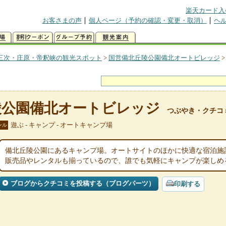
楽天カード入
お客さまの声
個人ページ（予約の確認・変更・取消）
ヘ
三次・庄原・帝釈峡の観光スポット
>
国営備北丘陵公園備北オートビレッジ
陵公園備北オートビレッジ
つぶやき・クチコ
遊ぶ - キャンプ - オートキャンプ場
ンル
備北丘陵公園にあるキャンプ場。オートサイトのほかに快適な宿泊施
販売品やレンタルも揃っているので、誰でも気軽にキャンプが楽しめ
ブログからクチコミを投稿する（ブログパーツ）
印刷する