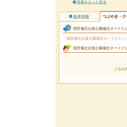
写真をもっと見る
基本情報
つぶやき・ク
国営備北丘陵公園備北オートビ
「国営備北丘陵公園備北オートビレッジ」
国営備北丘陵公園備北オートビ
こちら