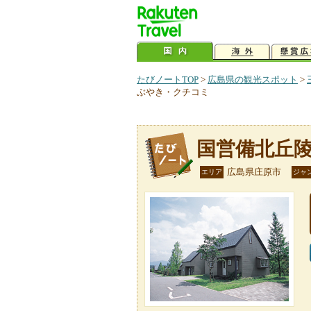
たびノートTOP
>
広島県の観光スポット
>
ぶやき・クチコミ
国営備北丘
広島県庄原市
エリア
ジャ