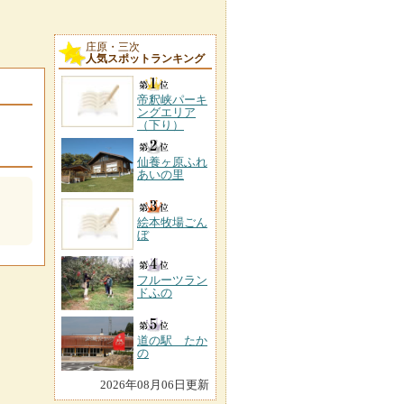
庄原・三次
人気スポットランキング
帝釈峡パーキ
ングエリア
（下り）
仙養ヶ原ふれ
あいの里
絵本牧場ごん
ぼ
フルーツラン
ドふの
道の駅 たか
の
2026年08月06日更新