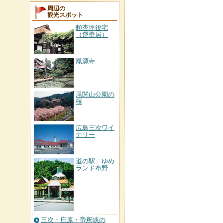
周辺の
観光スポット
頼杏坪役宅
（運壁居）
鳳源寺
尾関山公園の
桜
広島三次ワイ
ナリー
道の駅 ゆめ
ランド布野
三次・庄原・帝釈峡の