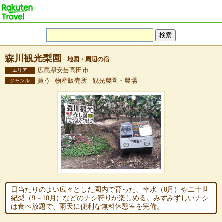
森川観光梨園
地図・周辺の宿
広島県安芸高田市
エリア
買う - 物産販売所 - 観光農園・農場
ジャンル
日当たりのよい広々とした園内で育った、幸水（8月）や二十世
紀梨（9～10月）などのナシ狩りが楽しめる。みずみずしいナシ
は食べ放題で、雨天に便利な無料休憩室を完備。