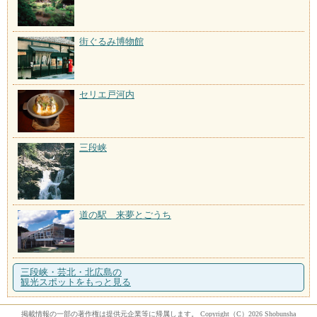
街ぐるみ博物館
セリエ戸河内
三段峡
道の駅 来夢とごうち
三段峡・芸北・北広島の
観光スポットをもっと見る
掲載情報の一部の著作権は提供元企業等に帰属します。 Copyright（C）2026 Shobunsha