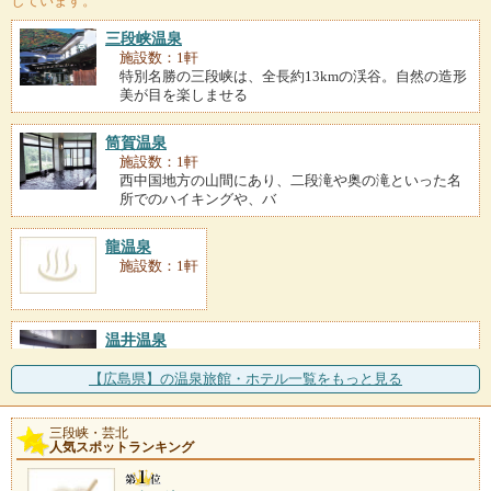
しています。
三段峡温泉
施設数：1軒
特別名勝の三段峡は、全長約13kmの渓谷。自然の造形
美が目を楽しませる
筒賀温泉
施設数：1軒
西中国地方の山間にあり、二段滝や奥の滝といった名
所でのハイキングや、バ
龍温泉
施設数：1軒
温井温泉
施設数：1軒
単純弱放射能泉で、無色透明の湯。神経痛、リウマ
【広島県】の温泉旅館・ホテル一覧をもっと見る
チ、冷え性などに効果があ
三段峡・芸北
芸北温泉
人気スポットランキング
施設数：1軒