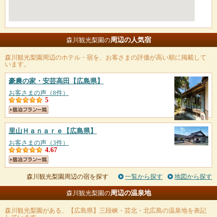
周辺の人気宿
森川観光梨園の
森川観光梨園
周辺のホテル・宿を、お客さまの評価が高い順に掲載して
います。
豪農の家・安芸高田
【広島県】
お客さまの声（8件）
5
里山Ｈａｎａｒｅ
【広島県】
お客さまの声（3件）
4.67
森川観光梨園周辺の宿を探す
一覧から探す
地図から探す
周辺の温泉地
森川観光梨園の
森川観光梨園
がある、【広島県】三段峡・芸北・北広島の温泉地を表記