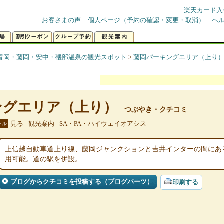
楽天カード入
お客さまの声
個人ページ（予約の確認・変更・取消）
ヘ
富岡・藤岡・安中・磯部温泉の観光スポット
>
藤岡パーキングエリア（上り
ングエリア（上り）
つぶやき・クチコミ
見る - 観光案内 - SA・PA・ハイウェイオアシス
ンル
上信越自動車道上り線、藤岡ジャンクションと吉井インターの間にあ
用可能。道の駅を併設。
ブログからクチコミを投稿する（ブログパーツ）
印刷する