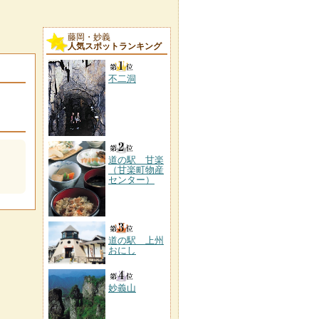
藤岡・妙義
人気スポットランキング
不二洞
道の駅 甘楽
（甘楽町物産
センター）
道の駅 上州
おにし
妙義山