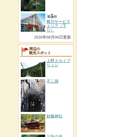
横川サービス
エリア（下
り）
2026年08月06日更新
周辺の
観光スポット
上野スカイブ
リッジ
不二洞
妙義神社
三段の滝