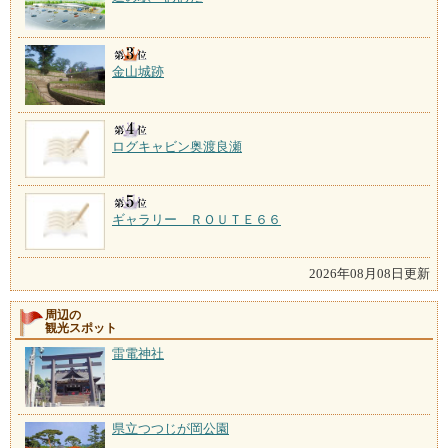
金山城跡
ログキャビン奥渡良瀬
ギャラリー ＲＯＵＴＥ６６
2026年08月08日更新
周辺の
観光スポット
雷電神社
県立つつじが岡公園