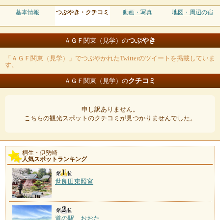
基本情報
つぶやき・クチコミ
動画・写真
地図・周辺の宿
つぶやき
ＡＧＦ関東（見学）の
「ＡＧＦ関東（見学）」でつぶやかれたTwitterのツイートを掲載していま
す。
クチコミ
ＡＧＦ関東（見学）の
申し訳ありません。
こちらの観光スポットのクチコミが見つかりませんでした。
桐生・伊勢崎
人気スポットランキング
世良田東照宮
道の駅 おおた