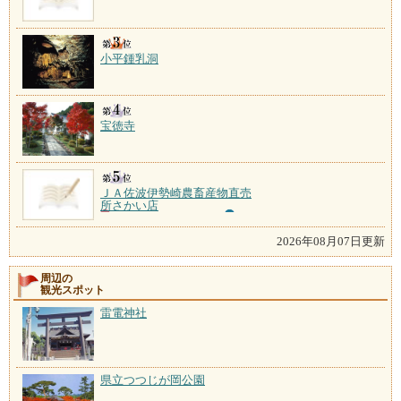
小平鍾乳洞
宝徳寺
ＪＡ佐波伊勢崎農畜産物直売
所さかい店
2026年08月07日更新
周辺の
観光スポット
雷電神社
県立つつじが岡公園