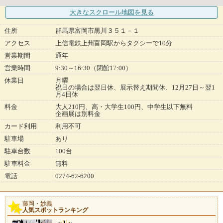
大きなスクロール地図
を見る
住所
群馬県富岡市黒川３５１－１
アクセス
上信電鉄上州富岡駅からタクシーで10分
営業期間
通年
営業時間
9:30～16:30（閉館17:00）
休業日
月曜
祝日の場合は翌日休、展示替え期間休、12月27日～翌1
月4日休
料金
大人210円、高・大学生100円、中学生以下無料
企画展は別料金
カード利用
利用不可
駐車場
あり
駐車台数
100台
駐車料金
無料
電話
0274-62-6200
藤岡・妙義
人気スポットランキング