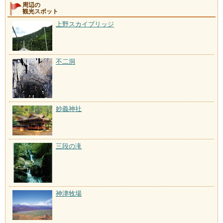
周辺の
観光スポット
上野スカイブリッジ
不二洞
妙義神社
三段の滝
神津牧場