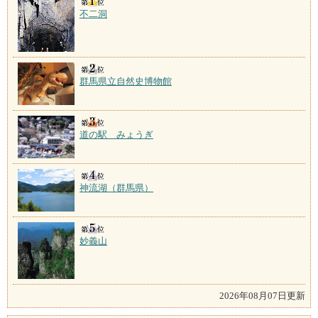
不二洞
群馬県立自然史博物館
道の駅 みょうぎ
神流湖（群馬県）
妙義山
2026年08月07日更新