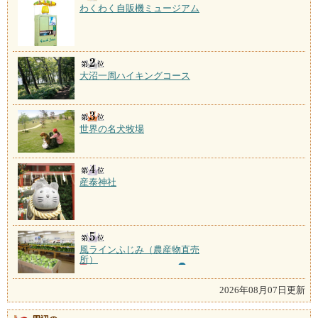
わくわく自販機ミュージアム
大沼一周ハイキングコース
世界の名犬牧場
産泰神社
風ラインふじみ（農産物直売
所）
2026年08月07日更新