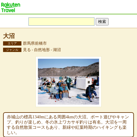
大沼
群馬県前橋市
エリア
見る - 自然地形 - 湖沼
ジャンル
赤城山の標高1340mにある周囲4kmの大沼。ボート遊びやキャン
プ、釣りが楽しめ、冬の氷上ワカサギ釣りは有名。大沼を一周
する自然散策コースもあり、新緑や紅葉時期のハイキングも楽
しい。