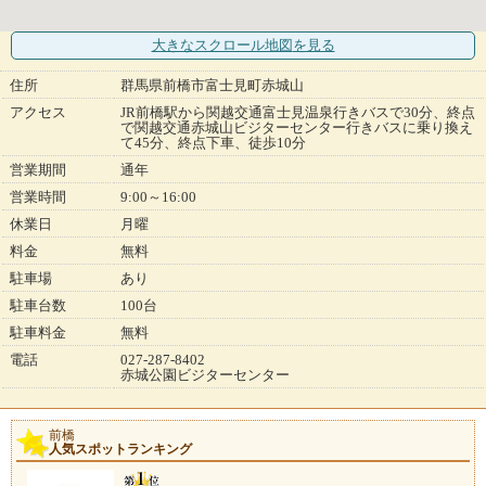
大きなスクロール地図
を見る
住所
群馬県前橋市富士見町赤城山
アクセス
JR前橋駅から関越交通富士見温泉行きバスで30分、終点
で関越交通赤城山ビジターセンター行きバスに乗り換え
て45分、終点下車、徒歩10分
営業期間
通年
営業時間
9:00～16:00
休業日
月曜
料金
無料
駐車場
あり
駐車台数
100台
駐車料金
無料
電話
027-287-8402
赤城公園ビジターセンター
前橋
人気スポットランキング