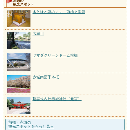
周辺の
観光スポット
水と緑と詩のまち 前橋文学館
広瀬川
ヤマダグリーンドーム前橋
赤城南面千本桜
延喜式内社赤城神社（元宮）
前橋・赤城の
観光スポットをもっと見る