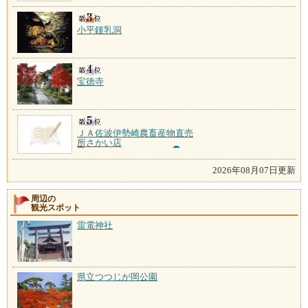
小平鍾乳洞
宝徳寺
ＪＡ佐波伊勢崎農畜産物直売
所さかい店
2026年08月07日更新
周辺の
観光スポット
雷電神社
県立つつじが岡公園