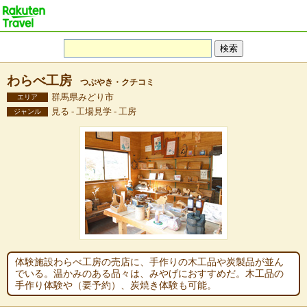
わらべ工房
つぶやき・クチコミ
群馬県みどり市
エリア
見る - 工場見学 - 工房
ジャンル
体験施設わらべ工房の売店に、手作りの木工品や炭製品が並ん
でいる。温かみのある品々は、みやげにおすすめだ。木工品の
手作り体験や（要予約）、炭焼き体験も可能。