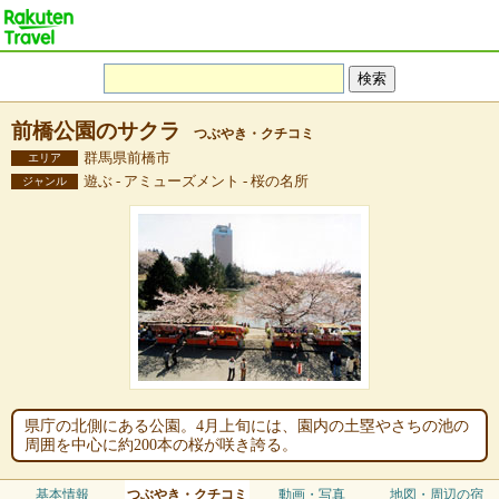
前橋公園のサクラ
つぶやき・クチコミ
群馬県前橋市
エリア
遊ぶ - アミューズメント - 桜の名所
ジャンル
県庁の北側にある公園。4月上旬には、園内の土塁やさちの池の
周囲を中心に約200本の桜が咲き誇る。
基本情報
つぶやき・クチコミ
動画・写真
地図・周辺の宿