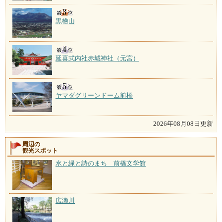
黒檜山
延喜式内社赤城神社（元宮）
ヤマダグリーンドーム前橋
2026年08月08日更新
周辺の
観光スポット
水と緑と詩のまち 前橋文学館
広瀬川