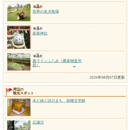
世界の名犬牧場
産泰神社
風ラインふじみ（農産物直売
所）
2026年08月07日更新
周辺の
観光スポット
水と緑と詩のまち 前橋文学館
広瀬川