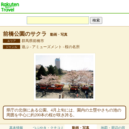
前橋公園のサクラ
動画・写真
群馬県前橋市
エリア
遊ぶ - アミューズメント - 桜の名所
ジャンル
県庁の北側にある公園。4月上旬には、園内の土塁やさちの池の
周囲を中心に約200本の桜が咲き誇る。
基本情報
つぶやき・クチコミ
動画・写真
地図・周辺の宿