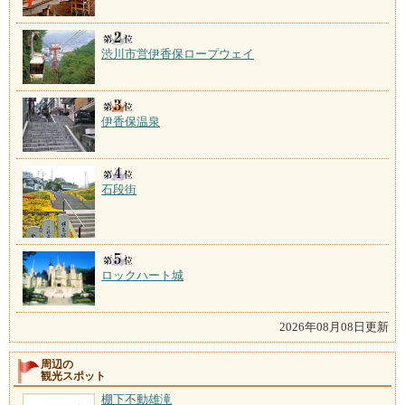
渋川市営伊香保ロープウェイ
伊香保温泉
石段街
ロックハート城
2026年08月08日更新
周辺の
観光スポット
棚下不動雄滝