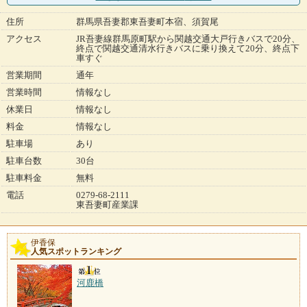
住所
群馬県吾妻郡東吾妻町本宿、須賀尾
アクセス
JR吾妻線群馬原町駅から関越交通大戸行きバスで20分、
終点で関越交通清水行きバスに乗り換えて20分、終点下
車すぐ
営業期間
通年
営業時間
情報なし
休業日
情報なし
料金
情報なし
駐車場
あり
駐車台数
30台
駐車料金
無料
電話
0279-68-2111
東吾妻町産業課
伊香保
人気スポットランキング
河鹿橋