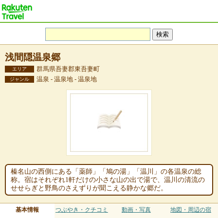
浅間隠温泉郷
群馬県吾妻郡東吾妻町
エリア
温泉 - 温泉地 - 温泉地
ジャンル
榛名山の西側にある「薬師」「鳩の湯」「温川」の各温泉の総
称。宿はそれぞれ1軒だけの小さな山の出で湯で、温川の清流の
せせらぎと野鳥のさえずりが聞こえる静かな郷だ。
基本情報
つぶやき・クチコミ
動画・写真
地図・周辺の宿