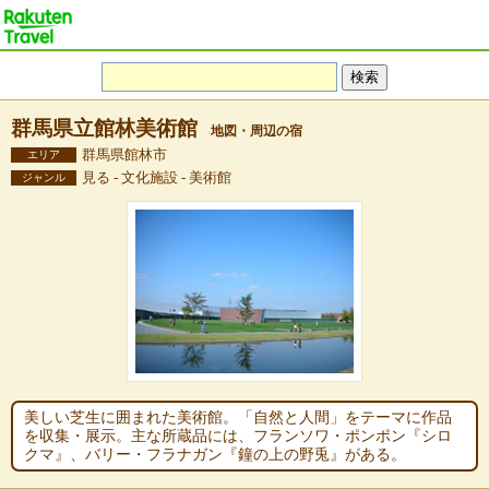
群馬県立館林美術館
地図・周辺の宿
群馬県館林市
エリア
見る - 文化施設 - 美術館
ジャンル
美しい芝生に囲まれた美術館。「自然と人間」をテーマに作品
を収集・展示。主な所蔵品には、フランソワ・ポンポン『シロ
クマ』、バリー・フラナガン『鐘の上の野兎』がある。