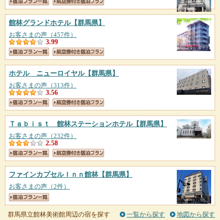
館林グランドホテル
【群馬県】
お客さまの声（457件）
3.99
ホテル ニューロイヤル
【群馬県】
お客さまの声（313件）
3.56
Ｔａｂｉｓｔ 館林ステーションホテル
【群馬県】
お客さまの声（232件）
2.58
ファインカプセルＩｎｎ館林
【群馬県】
お客さまの声（2件）
群馬県立館林美術館周辺の宿を探す
一覧から探す
地図から探す