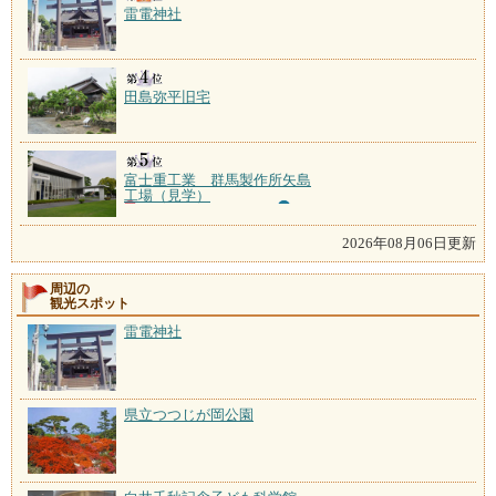
雷電神社
田島弥平旧宅
富士重工業 群馬製作所矢島
工場（見学）
2026年08月06日更新
周辺の
観光スポット
雷電神社
県立つつじが岡公園