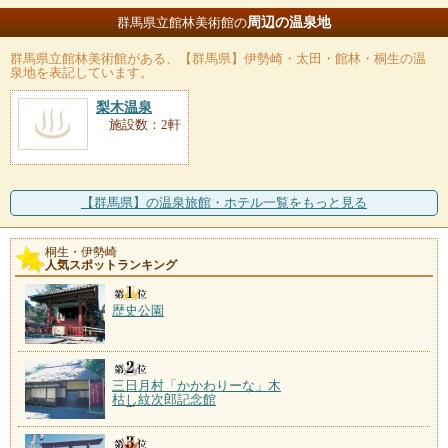
周辺の温泉地
群馬県立館林美術館の
群馬県立館林美術館
がある、【群馬県】伊勢崎・太田・館林・桐生の温
泉地を表記しています。
梨木温泉
施設数：2軒
【群馬県】の温泉旅館・ホテル一覧をもっと見る
桐生・伊勢崎
人気スポットランキング
歴史公園
三日月村「かかわりーな」木
枯し紋次郎記念館