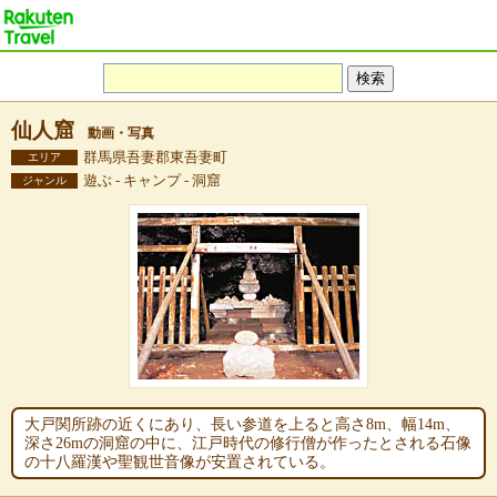
仙人窟
動画・写真
群馬県吾妻郡東吾妻町
エリア
遊ぶ - キャンプ - 洞窟
ジャンル
大戸関所跡の近くにあり、長い参道を上ると高さ8m、幅14m、
深さ26mの洞窟の中に、江戸時代の修行僧が作ったとされる石像
の十八羅漢や聖観世音像が安置されている。