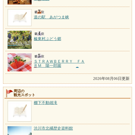
道の駅 あがつま峡
榛東村ぶどう郷
ＳＴＲＡＷＢＥＲＲＹ ＦＡ
ＲＭ 陽一郎園
2026年08月06日更新
周辺の
観光スポット
棚下不動雄滝
渋川市北橘歴史資料館