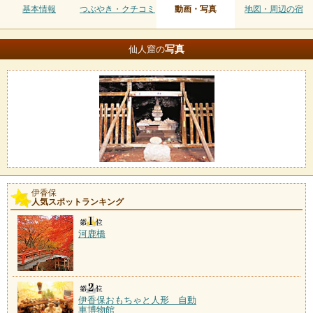
基本情報
つぶやき・クチコミ
動画・写真
地図・周辺の宿
写真
仙人窟の
伊香保
人気スポットランキング
河鹿橋
伊香保おもちゃと人形 自動
車博物館