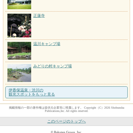
正蓮寺
温川キャンプ場
みどりの村キャンプ場
伊香保温泉・渋川の
観光スポットをもっと見る
掲載情報の一部の著作権は提供元企業等に帰属します。 Copyright（C）2026 Shobunsha
Publications,Inc. All rights reserved.
このページのトップへ
© Rakuten Group, Inc.