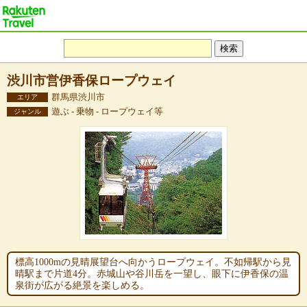
渋川市営伊香保ロープウェイ
群馬県渋川市
エリア
遊ぶ - 乗物 - ロープウェイ等
ジャンル
標高1000mの見晴展望台へ向かうロープウェイ。不如帰駅から見
晴駅まで片道4分。赤城山や谷川岳を一望し、眼下に伊香保の温
泉街が広がる絶景を楽しめる。