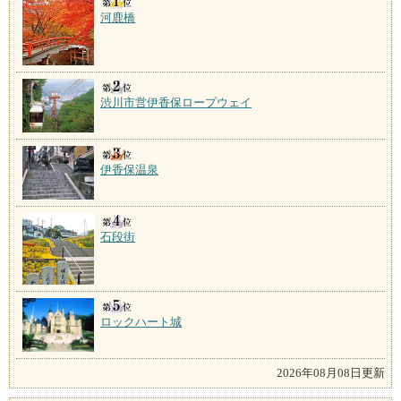
河鹿橋
渋川市営伊香保ロープウェイ
伊香保温泉
石段街
ロックハート城
2026年08月08日更新