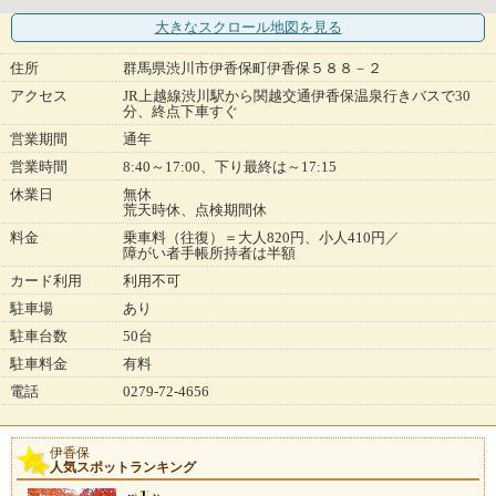
大きなスクロール地図
を見る
住所
群馬県渋川市伊香保町伊香保５８８－２
アクセス
JR上越線渋川駅から関越交通伊香保温泉行きバスで30
分、終点下車すぐ
営業期間
通年
営業時間
8:40～17:00、下り最終は～17:15
休業日
無休
荒天時休、点検期間休
料金
乗車料（往復）＝大人820円、小人410円／
障がい者手帳所持者は半額
カード利用
利用不可
駐車場
あり
駐車台数
50台
駐車料金
有料
電話
0279-72-4656
伊香保
人気スポットランキング