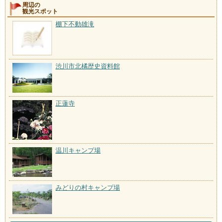
周辺の
観光スポット
棚下不動雄滝
渋川市北橘歴史資料館
正蓮寺
温川キャンプ場
みどりの村キャンプ場