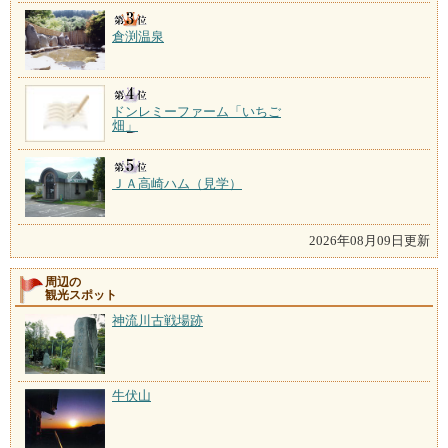
倉渕温泉
ドンレミーファーム「いちご
畑」
ＪＡ高崎ハム（見学）
2026年08月09日更新
周辺の
観光スポット
神流川古戦場跡
牛伏山