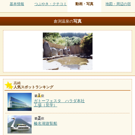
基本情報
つぶやき・クチコミ
動画・写真
地図・周辺の宿
写真
倉渕温泉の
高崎
人気スポットランキング
ガトーフェスタ ハラダ本社
工場（見学）
榛名湖遊覧船