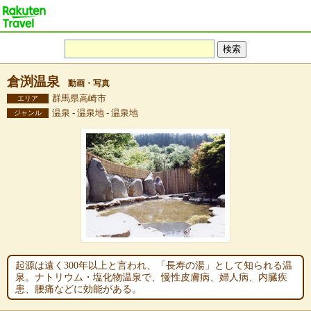
倉渕温泉
動画・写真
群馬県高崎市
エリア
温泉 - 温泉地 - 温泉地
ジャンル
起源は遠く300年以上と言われ、「長寿の湯」として知られる温
泉。ナトリウム・塩化物温泉で、慢性皮膚病、婦人病、内臓疾
患、腰痛などに効能がある。