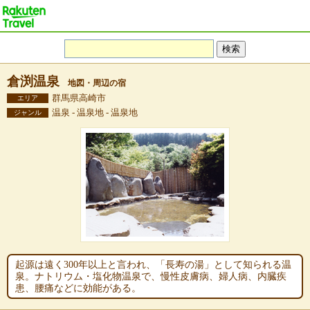
倉渕温泉
地図・周辺の宿
群馬県高崎市
エリア
温泉 - 温泉地 - 温泉地
ジャンル
起源は遠く300年以上と言われ、「長寿の湯」として知られる温
泉。ナトリウム・塩化物温泉で、慢性皮膚病、婦人病、内臓疾
患、腰痛などに効能がある。