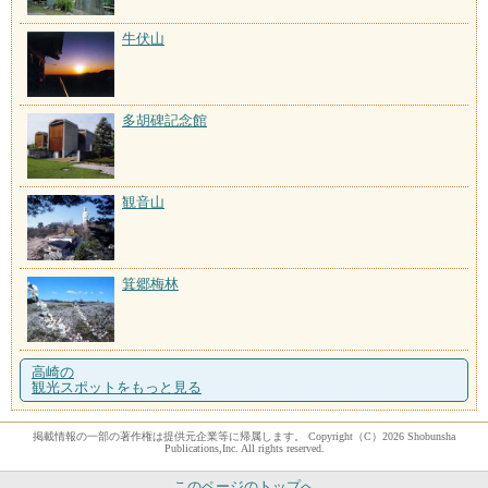
牛伏山
多胡碑記念館
観音山
箕郷梅林
高崎の
観光スポットをもっと見る
掲載情報の一部の著作権は提供元企業等に帰属します。 Copyright（C）2026 Shobunsha
Publications,Inc. All rights reserved.
このページのトップへ