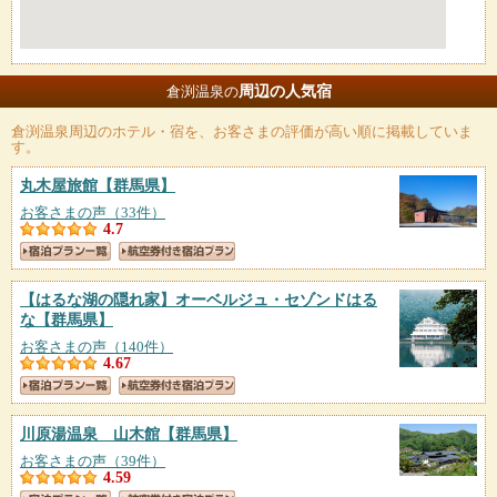
周辺の人気宿
倉渕温泉の
倉渕温泉
周辺のホテル・宿を、お客さまの評価が高い順に掲載していま
す。
丸木屋旅館
【群馬県】
お客さまの声（33件）
4.7
【はるな湖の隠れ家】オーベルジュ・セゾンドはる
な
【群馬県】
お客さまの声（140件）
4.67
川原湯温泉 山木館
【群馬県】
お客さまの声（39件）
4.59