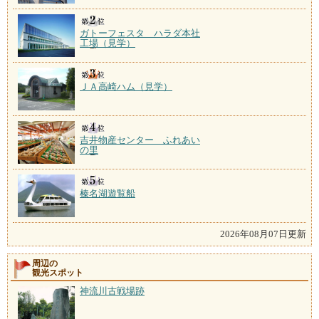
ガトーフェスタ ハラダ本社
工場（見学）
ＪＡ高崎ハム（見学）
吉井物産センター ふれあい
の里
榛名湖遊覧船
2026年08月07日更新
周辺の
観光スポット
神流川古戦場跡