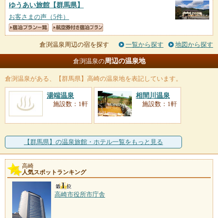
ゆうあい旅館
【群馬県】
お客さまの声（5件）
倉渕温泉周辺の宿を探す
一覧から探す
地図から探す
周辺の温泉地
倉渕温泉の
倉渕温泉
がある、【群馬県】高崎の温泉地を表記しています。
湯端温泉
相間川温泉
施設数：1軒
施設数：1軒
【群馬県】の温泉旅館・ホテル一覧をもっと見る
高崎
人気スポットランキング
高崎市役所市庁舎