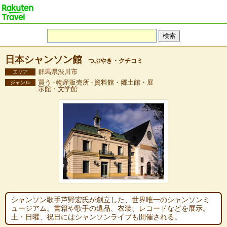
日本シャンソン館
つぶやき・クチコミ
群馬県渋川市
エリア
買う - 物産販売所 - 資料館・郷土館・展
ジャンル
示館・文学館
シャンソン歌手芦野宏氏が創立した、世界唯一のシャンソンミ
ュージアム。書籍や歌手の遺品、衣装、レコードなどを展示。
土・日曜、祝日にはシャンソンライブも開催される。