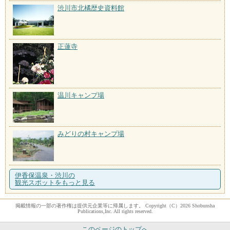
渋川市北橘歴史資料館
正蓮寺
温川キャンプ場
みどりの村キャンプ場
伊香保温泉・渋川の
観光スポットをもっと見る
掲載情報の一部の著作権は提供元企業等に帰属します。 Copyright（C）2026 Shobunsha
Publications,Inc. All rights reserved.
このページのトップへ