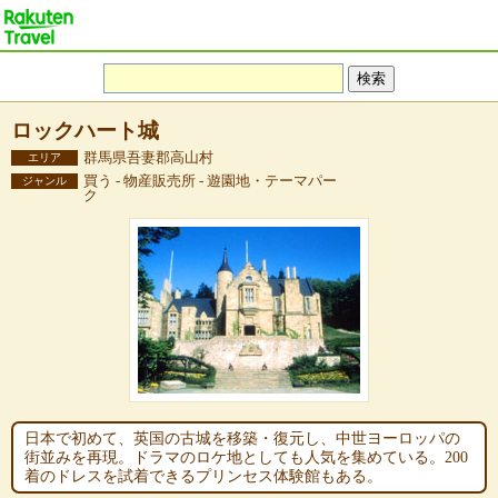
ロックハート城
群馬県吾妻郡高山村
エリア
買う - 物産販売所 - 遊園地・テーマパー
ジャンル
ク
日本で初めて、英国の古城を移築・復元し、中世ヨーロッパの
街並みを再現。ドラマのロケ地としても人気を集めている。200
着のドレスを試着できるプリンセス体験館もある。