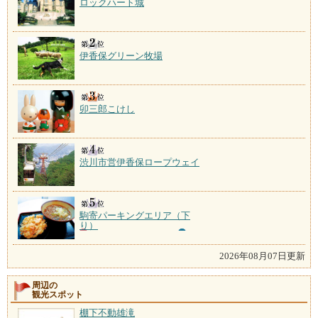
ロックハート城
伊香保グリーン牧場
卯三郎こけし
渋川市営伊香保ロープウェイ
駒寄パーキングエリア（下
り）
2026年08月07日更新
周辺の
観光スポット
棚下不動雄滝