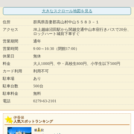
大きなスクロール地図
を見る
住所
群馬県吾妻郡高山村中山５５８３－１
アクセス
JR上越線沼田駅から関越交通中山本宿行きバスで20分、
ロックハート城前下車すぐ
営業期間
通年
営業時間
9:00～16:30（閉館17:00）
休業日
無休
料金
大人1000円、中・高校生800円、小学生以下500円
カード利用
利用不可
駐車場
あり
駐車台数
500台
駐車料金
無料
電話
0279-63-2101
伊香保
人気スポットランキング