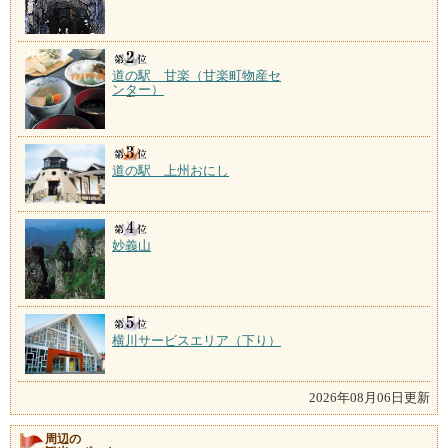
道の駅 甘楽（甘楽町物産セ
ンター）
道の駅 上州おにし
妙義山
横川サービスエリア（下り）
2026年08月06日更新
周辺の