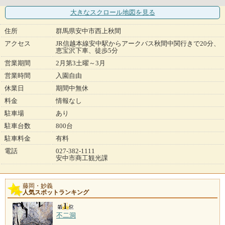
大きなスクロール地図
を見る
住所
群馬県安中市西上秋間
アクセス
JR信越本線安中駅からアークバス秋間中関行きで20分、
恵宝沢下車、徒歩5分
営業期間
2月第3土曜～3月
営業時間
入園自由
休業日
期間中無休
料金
情報なし
駐車場
あり
駐車台数
800台
駐車料金
有料
電話
027-382-1111
安中市商工観光課
藤岡・妙義
人気スポットランキング
不二洞