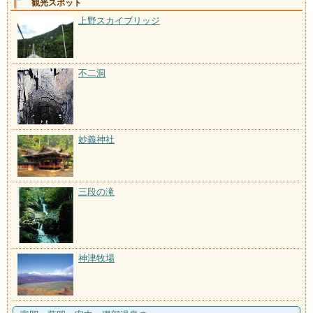
観光スポット
上野スカイブリッジ
不二洞
妙義神社
三段の滝
神津牧場