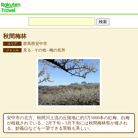
秋間梅林
群馬県安中市
エリア
見る - その他 - 梅の名所
ジャンル
安中市の北方、秋間川上流の丘陵地に約3万5000本の紅梅、白梅
が植栽されている。2月下旬～3月下旬には秋間梅林祭が催され
る。妙義山などを一望できる景観も美しい。