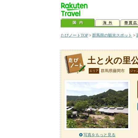
たびノートTOP
>
群馬県の観光スポット
>
土と火の里
群馬県藤岡市
エリア
ジャ
写真をもっと見る