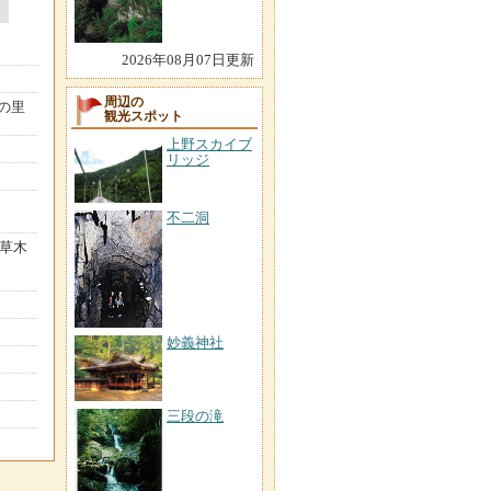
2026年08月07日更新
周辺の
の里
観光スポット
上野スカイブ
リッジ
不二洞
／草木
妙義神社
三段の滝