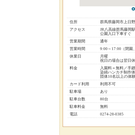
住所
群馬県藤岡市上日
アクセス
JR八高線群馬藤岡
公園入口下車すぐ
営業期間
通年
営業時間
9:00～17:00（
休業日
月曜
祝日の場合は翌日休、
料金
入園料＝無料／手廻
染綿ハンカチ制作体験
団体10名以上の体
カード利用
利用不可
駐車場
あり
駐車台数
80台
駐車料金
無料
電話
0274-28-0385