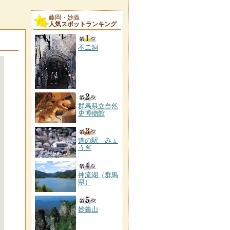
藤岡・妙義
人気スポットランキング
不二洞
群馬県立自然
史博物館
道の駅 みょ
うぎ
神流湖（群馬
県）
妙義山