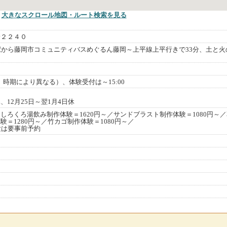
大きなスクロール地図
・ルート検索
を見る
野２２４０
駅から藤岡市コミュニティバスめぐるん藤岡～上平線上平行きで33分、土と火
閉園、時期により異なる）、体験受付は～15:00
12月25日～翌1月4日休
しろくろ湯飲み制作体験＝1620円～／サンドブラスト制作体験＝1080円～
＝1280円～／竹カゴ制作体験＝1080円～／
験は要事前予約