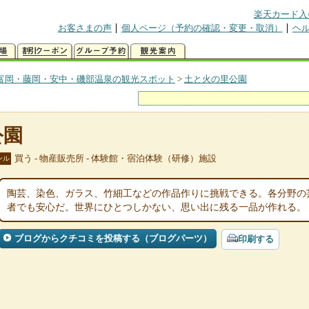
楽天カード入
お客さまの声
個人ページ（予約の確認・変更・取消）
ヘ
富岡・藤岡・安中・磯部温泉の観光スポット
>
土と火の里公園
公園
買う - 物産販売所 - 体験館・宿泊体験（研修）施設
ンル
陶芸、染色、ガラス、竹細工などの作品作りに挑戦できる。各分野の
者でも安心だ。世界にひとつしかない、思い出に残る一品が作れる。
ブログからクチコミを投稿する（ブログパーツ）
印刷する