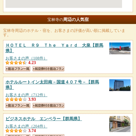
周辺の人気宿
宝林寺の
宝林寺
周辺のホテル・宿を、お客さまの評価が高い順に掲載していま
す。
ＨＯＴＥＬ Ｒ９ Ｔｈｅ Ｙａｒｄ 大泉
【群馬
県】
お客さまの声（108件）
4.23
ホテルルートイン太田南－国道４０７号－
【群馬
県】
お客さまの声（712件）
3.93
ビジネスホテル エンペラー
【群馬県】
お客さまの声（204件）
3.74