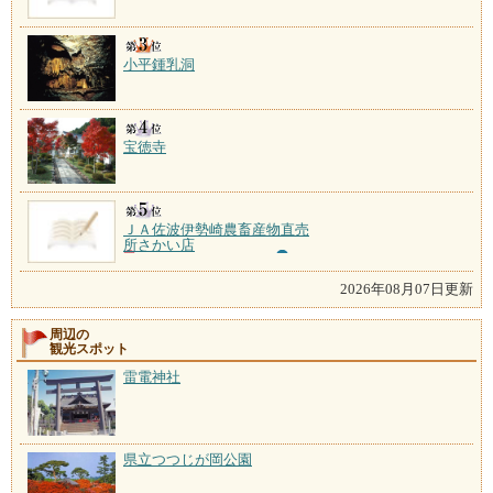
小平鍾乳洞
宝徳寺
ＪＡ佐波伊勢崎農畜産物直売
所さかい店
2026年08月07日更新
周辺の
観光スポット
雷電神社
県立つつじが岡公園