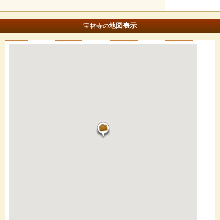
地図
表示
宝林寺の