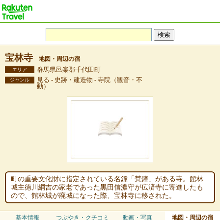
宝林寺
地図・周辺の宿
群馬県邑楽郡千代田町
エリア
見る - 史跡・建造物 - 寺院（観音・不
ジャンル
動）
町の重要文化財に指定されている名鐘「梵鐘」がある寺。館林
城主徳川綱吉の家老であった黒田信濃守が広済寺に寄進したも
ので、館林城が廃城になった際、宝林寺に移された。
基本情報
つぶやき・クチコミ
動画・写真
地図・周辺の宿