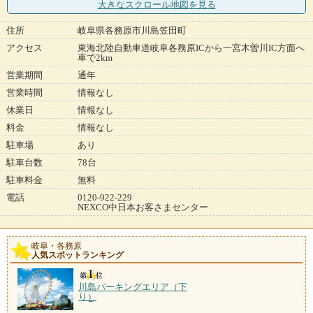
大きなスクロール地図
を見る
住所
岐阜県各務原市川島笠田町
アクセス
東海北陸自動車道岐阜各務原ICから一宮木曽川IC方面へ
車で2km
営業期間
通年
営業時間
情報なし
休業日
情報なし
料金
情報なし
駐車場
あり
駐車台数
78台
駐車料金
無料
電話
0120-922-229
NEXCO中日本お客さまセンター
岐阜・各務原
人気スポットランキング
川島パーキングエリア（下
り）