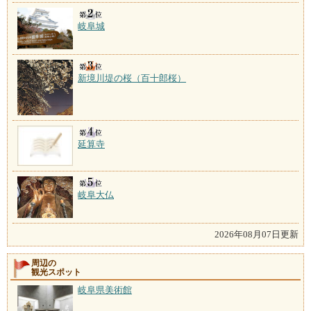
岐阜城
新境川堤の桜（百十郎桜）
延算寺
岐阜大仏
2026年08月07日更新
周辺の
観光スポット
岐阜県美術館