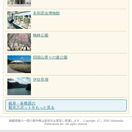
名和昆虫博物館
梅林公園
四国山香りの森公園
伊自良湖
岐阜・各務原の
観光スポットをもっと見る
掲載情報の一部の著作権は提供元企業等に帰属します。 Copyright（C）2026 Shobunsha
Publications,Inc. All rights reserved.