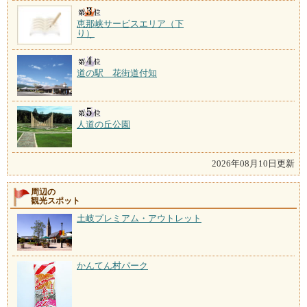
恵那峡サービスエリア（下
り）
道の駅 花街道付知
人道の丘公園
2026年08月10日更新
周辺の
観光スポット
土岐プレミアム・アウトレット
かんてん村パーク