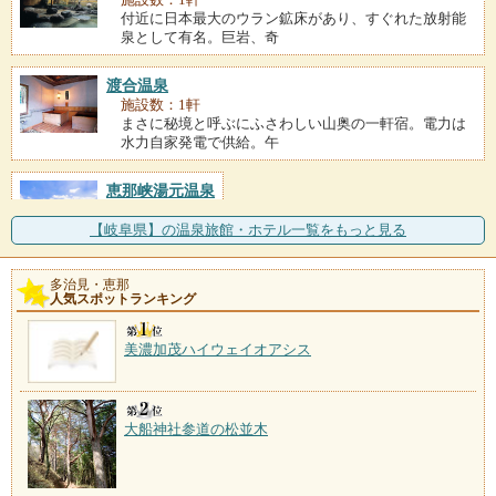
付近に日本最大のウラン鉱床があり、すぐれた放射能
泉として有名。巨岩、奇
渡合温泉
施設数：1軒
まさに秘境と呼ぶにふさわしい山奥の一軒宿。電力は
水力自家発電で供給。午
恵那峡湯元温泉
施設数：1軒
【岐阜県】の温泉旅館・ホテル一覧をもっと見る
多治見・恵那
人気スポットランキング
美濃加茂ハイウェイオアシス
大船神社参道の松並木