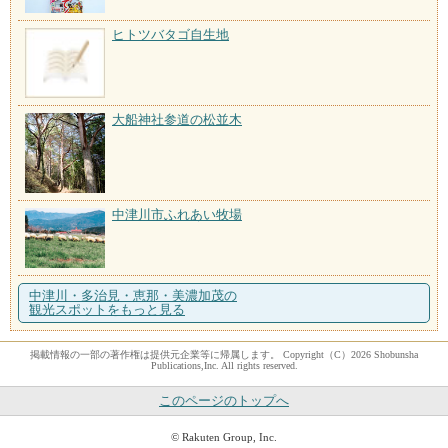
ヒトツバタゴ自生地
大船神社参道の松並木
中津川市ふれあい牧場
中津川・多治見・恵那・美濃加茂の
観光スポットをもっと見る
掲載情報の一部の著作権は提供元企業等に帰属します。 Copyright（C）2026 Shobunsha
Publications,Inc. All rights reserved.
このページのトップへ
© Rakuten Group, Inc.