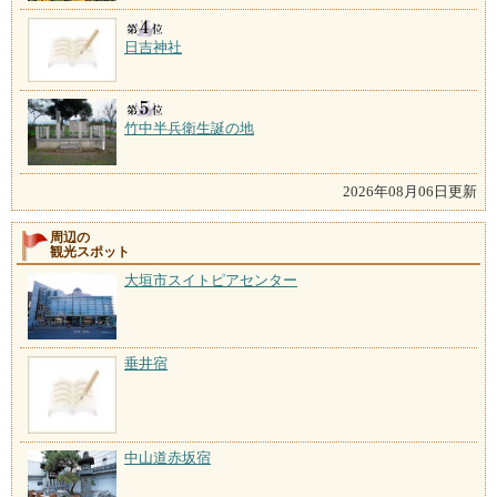
日吉神社
竹中半兵衛生誕の地
2026年08月06日更新
周辺の
観光スポット
大垣市スイトピアセンター
垂井宿
中山道赤坂宿