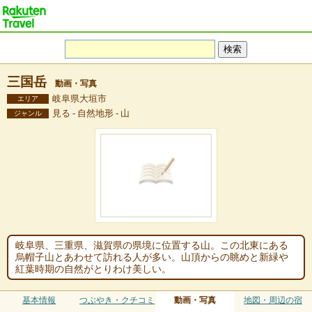
三国岳
動画・写真
岐阜県大垣市
エリア
見る - 自然地形 - 山
ジャンル
岐阜県、三重県、滋賀県の県境に位置する山。この北東にある
烏帽子山とあわせて訪れる人が多い。山頂からの眺めと新緑や
紅葉時期の自然がとりわけ美しい。
基本情報
つぶやき・クチコミ
動画・写真
地図・周辺の宿