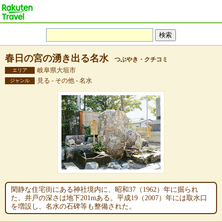
春日の宮の湧き出る名水
つぶやき・クチコミ
岐阜県大垣市
エリア
見る - その他 - 名水
ジャンル
閑静な住宅街にある神社境内に、昭和37（1962）年に掘られ
た。井戸の深さは地下201mある。平成19（2007）年には取水口
を増設し、名水の石碑等も整備された。