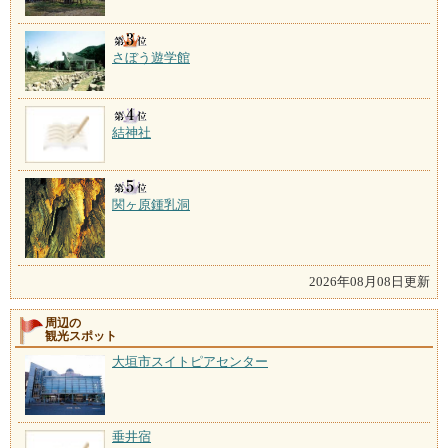
さぼう遊学館
結神社
関ヶ原鍾乳洞
2026年08月08日更新
周辺の
観光スポット
大垣市スイトピアセンター
垂井宿