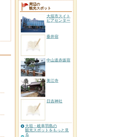
周辺の
観光スポット
大垣市スイト
ピアセンター
垂井宿
中山道赤坂宿
美江寺
日吉神社
大垣・岐阜羽島の
観光スポットをもっと見
る