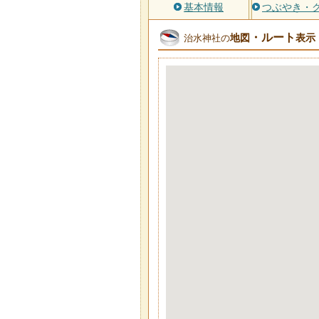
基本情報
つぶやき・
・ルート
地図
表示
治水神社の