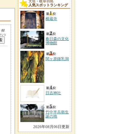
大垣・岐阜羽島
人気スポットランキング
横蔵寺
。
(駅
い)
春日森の文化
博物館
関ヶ原鍾乳洞
日吉神社
竹中半兵衛生
誕の地
2026年08月06日更新