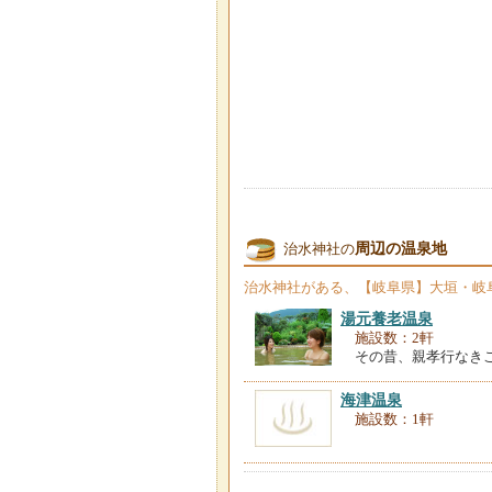
周辺の温泉地
治水神社の
治水神社
がある、【岐阜県】大垣・岐
湯元養老温泉
施設数：2軒
その昔、親孝行なき
海津温泉
施設数：1軒