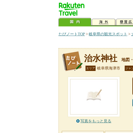
たびノートTOP
>
岐阜県の観光スポット
>
治水神社
地図
岐阜県海津市
エリア
ジャ
写真をもっと見る