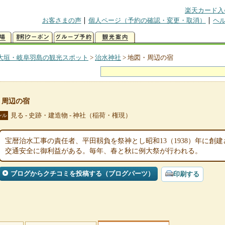
楽天カード入
お客さまの声
個人ページ（予約の確認・変更・取消）
ヘ
大垣・岐阜羽島の観光スポット
>
治水神社
>
地図・周辺の宿
・周辺の宿
見る - 史跡・建造物 - 神社（稲荷・権現）
ンル
宝暦治水工事の責任者、平田靱負を祭神とし昭和13（1938）年に創
交通安全に御利益がある。毎年、春と秋に例大祭が行われる。
ブログからクチコミを投稿する（ブログパーツ）
印刷する