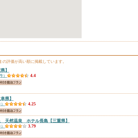
まの評価が高い順に掲載しています。
重県】
5件）
4.4
岐阜県】
件）
4.25
泉 天然温泉 ホテル長島
【三重県】
件）
3.79