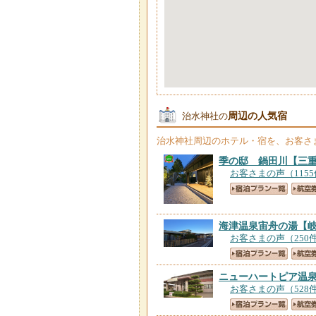
周辺の人気宿
治水神社の
治水神社
周辺のホテル・宿を、お客さ
季の邸 鍋田川
【三
お客さまの声（115
海津温泉宙舟の湯
【
お客さまの声（250
ニューハートピア温
お客さまの声（528