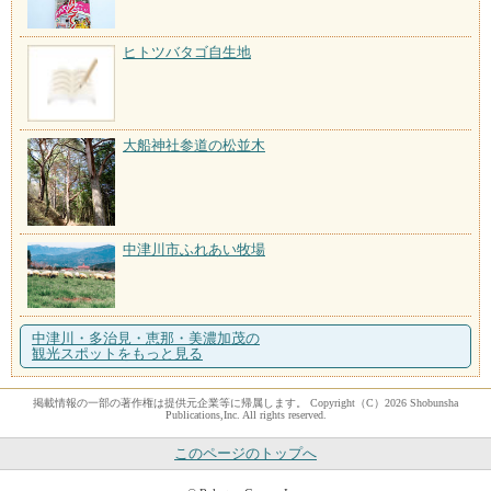
ヒトツバタゴ自生地
大船神社参道の松並木
中津川市ふれあい牧場
中津川・多治見・恵那・美濃加茂の
観光スポットをもっと見る
掲載情報の一部の著作権は提供元企業等に帰属します。 Copyright（C）2026 Shobunsha
Publications,Inc. All rights reserved.
このページのトップへ