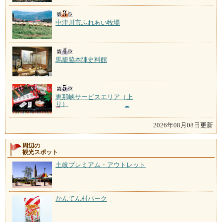
中津川市ふれあい牧場
馬籠脇本陣史料館
恵那峡サービスエリア（上
り）
2026年08月08日更新
周辺の
観光スポット
土岐プレミアム・アウトレット
かんてん村パーク