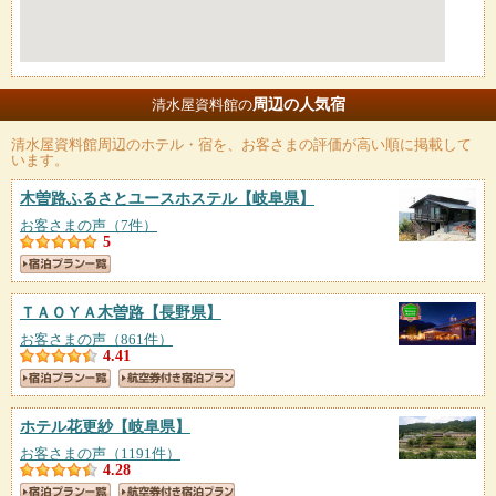
周辺の人気宿
清水屋資料館の
清水屋資料館
周辺のホテル・宿を、お客さまの評価が高い順に掲載して
います。
木曽路ふるさとユースホステル
【岐阜県】
お客さまの声（7件）
5
ＴＡＯＹＡ木曽路
【長野県】
お客さまの声（861件）
4.41
ホテル花更紗
【岐阜県】
お客さまの声（1191件）
4.28