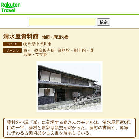
清水屋資料館
地図・周辺の宿
岐阜県中津川市
エリア
買う - 物産販売所 - 資料館・郷土館・展
ジャンル
示館・文学館
藤村の小説『嵐』に登場する森さんのモデルは、清水屋原家8代
目の一平。藤村と原家は親交が深かった。藤村の書簡や、原家
に伝わる古美術品や古文書を展示している。