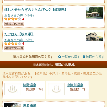
ほしとせせらぎのぐらんぴんぐ
【岐阜県】
お客さまの声（43件）
4
たけはん
【岐阜県】
お客さまの声（5件）
4
清水屋資料館周辺の宿を探す
一覧から探す
地図から探す
周辺の温泉地
清水屋資料館の
清水屋資料館
がある、【岐阜県】中津川・多治見・恵那・美濃加茂の温
泉地を表記しています。
柿野温泉
中津川温泉
施設数：3軒
施設数：2軒
鬼岩温泉