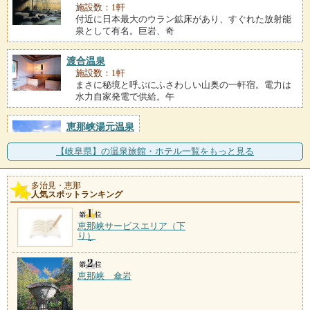
施設数：1軒
付近に日本最大のウラン鉱床があり、すぐれた放射能
泉として有名。巨岩、奇
渡合温泉
施設数：1軒
まさに秘境と呼ぶにふさわしい山奥の一軒宿。電力は
水力自家発電で供給。午
恵那峡湯元温泉
施設数：1軒
【岐阜県】の温泉旅館・ホテル一覧をもっと見る
多治見・恵那
人気スポットランキング
恵那峡サービスエリア（下
り）
恵那峡 傘岩