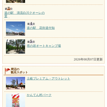
道の駅 清流白川クオーレの
里
道の駅 花街道付知
塔の岩オートキャンプ場
2026年08月07日更新
周辺の
観光スポット
土岐プレミアム・アウトレット
かんてん村パーク