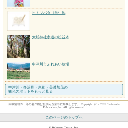
ヒトツバタゴ自生地
大船神社参道の松並木
中津川市ふれあい牧場
中津川・多治見・恵那・美濃加茂の
観光スポットをもっと見る
掲載情報の一部の著作権は提供元企業等に帰属します。 Copyright（C）2026 Shobunsha
Publications,Inc. All rights reserved.
このページのトップへ
© Rakuten Group, Inc.