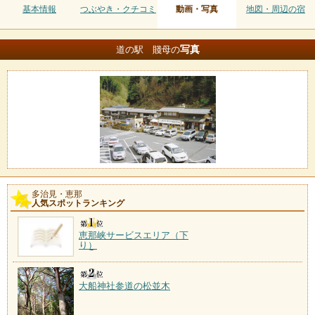
基本情報
つぶやき・クチコミ
動画・写真
地図・周辺の宿
写真
道の駅 賤母の
多治見・恵那
人気スポットランキング
恵那峡サービスエリア（下
り）
大船神社参道の松並木