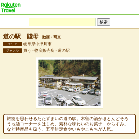
道の駅 賤母
動画・写真
岐阜県中津川市
エリア
買う - 物産販売所 - 道の駅
ジャンル
旅籠を思わせるたたずまいの道の駅。木曽の酒がほとんどそろ
う地酒コーナーをはじめ、素朴な味わいのお菓子「からすみ」
など特産品も扱う。五平餅定食やいもやこもちが人気。