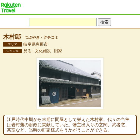
木村邸
つぶやき・クチコミ
岐阜県恵那市
エリア
見る - 文化施設 - 旧家
ジャンル
江戸時代中期から末期に問屋として栄えた木村家。代々の当主
は岩村藩の財政に貢献していた。藩主出入りの玄関、武者窓、
茶室など、当時の町家様式をうかがうことができる。