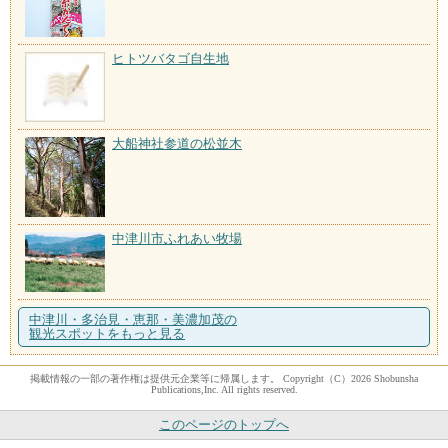
ヒトツバタゴ自生地
大船神社参道の松並木
中津川市ふれあい牧場
中津川・多治見・恵那・美濃加茂の
観光スポットをもっと見る
掲載情報の一部の著作権は提供元企業等に帰属します。 Copyright（C）2026 Shobunsha
Publications,Inc. All rights reserved.
このページのトップへ