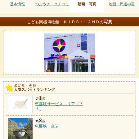
基本情報
つぶやき・クチコミ
動画・写真
地図・周辺の宿
写真
こども陶器博物館 ＫＩＤＳ・ＬＡＮＤの
多治見・恵那
人気スポットランキング
恵那峡サービスエリア（下
り）
恵那峡 傘岩