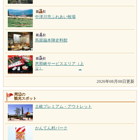
中津川市ふれあい牧場
馬籠脇本陣史料館
恵那峡サービスエリア（上
り）
2026年08月08日更新
周辺の
観光スポット
土岐プレミアム・アウトレット
かんてん村パーク