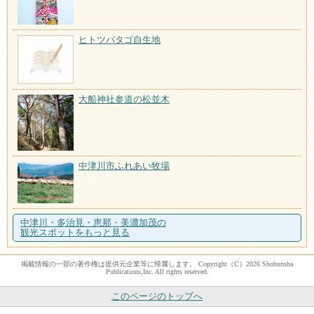
ヒトツバタゴ自生地
大船神社参道の松並木
中津川市ふれあい牧場
中津川・多治見・恵那・美濃加茂の
観光スポットをもっと見る
掲載情報の一部の著作権は提供元企業等に帰属します。 Copyright（C）2026 Shobunsha
Publications,Inc. All rights reserved.
このページのトップへ