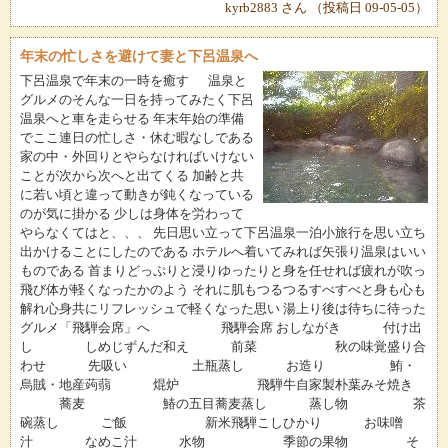
kyrb2883 さん （投稿日 09-05-05）
年末の忙しさを避けて妻と下呂温泉へ
下呂温泉で年末の一時を癒す 温泉と
グルメのそんな一日を持ってみたく下呂
温泉へと車を走らせる 年末年始の準備
でここ連日の忙しさ・休む暇なしである
家の中・外回りとやらなければいけない
ことが次から次へと出てくる 加齢と共
に若い頃と違って動きが鈍くなっている
のが気に掛かる 少しは身体を労わって
やらなくてはと、、、 先日思い立って下呂温泉一泊小旅行を思い立ち
出かけることにしたのである ホテルへ着いてみれば矢張り温泉はいい
ものである 首まりどっぷりと浸りゆったりと身を任せれば疲れが吹っ
飛び体が軽くなったかのよう それに肌もつるつるすべすべと身も心も
解れ心身共にリフレッシュで軽くなった思い 湯上り後は待ちに待った
グルメ「飛騨会席」へ 飛騨会席 おしながき 付け出
し しめじずんだ和え 前菜 秋の味覚盛り合
わせ 先吸い 土瓶蒸し お造り 鮪・
烏賊・地産蒟蒻 焜炉 飛騨牛自家製朴葉みそ焼き
蕎麦 鰆の五目蕎麦蒸し 蒸し物 茶
碗蒸し ご飯 新米飛騨こしひかり お味噌
汁 なめこ汁 水物 季節の果物 そ