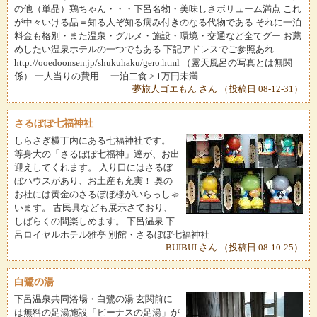
の他（単品）鶏ちゃん・・・下呂名物・美味しさボリューム満点 これ
が中々いける品＝知る人ぞ知る病み付きのなる代物である それに一泊
料金も格別・また温泉・グルメ・施設・環境・交通など全てグー お薦
めしたい温泉ホテルの一つでもある 下記アドレスでご参照あれ
http://ooedoonsen.jp/shukuhaku/gero.html （露天風呂の写真とは無関
係） 一人当りの費用 一泊二食 > 1万円未満
夢旅人ゴエもん さん （投稿日 08-12-31）
さるぼぼ七福神社
しらさぎ横丁内にある七福神社です。
等身大の「さるぼぼ七福神」達が、お出
迎えしてくれます。 入り口にはさるぼ
ぼハウスがあり、お土産も充実！ 奥の
お社には黄金のさるぼぼ様がいらっしゃ
います。 古民具なども展示さており、
しばらくの間楽しめます。 下呂温泉 下
呂ロイヤルホテル雅亭 別館・さるぼぼ七福神社
BUIBUI さん （投稿日 08-10-25）
白鷺の湯
下呂温泉共同浴場・白鷺の湯 玄関前に
は無料の足湯施設「ビーナスの足湯」が