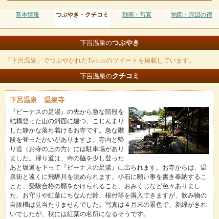
基本情報
つぶやき・クチコミ
動画・写真
地図・周辺の宿
つぶやき
下呂温泉の
「下呂温泉」でつぶやかれたTwitterのツイートを掲載しています。
クチコミ
下呂温泉の
下呂温泉 温泉寺
『ビーナスの足湯』の先から急な階段を
結構登った山の斜面に建つ、こじんまり
した静かな落ち着けるお寺です。急な階
段を登ったかいがありますよ。寺内と帰
り道（お寺の上の方）には駐車場があり
ました。帰り道は、寺の脇を少し登った
あと坂道を下って『ビーナスの足湯』に出られます。お寺からは、温
泉街と遠くに飛騨川を眺められます。小石に願い事を書き奉納するこ
とと、受験合格の願をかけられること、おみくじなど色々ありまし
た。お守りや紅葉にちなんだ鈴、根付等を購入できますが、飲み物の
自販機は見当たりませんでした。写真は４月末の景色で、新緑がきれ
いでしたが、秋には紅葉の名所になるそうです。