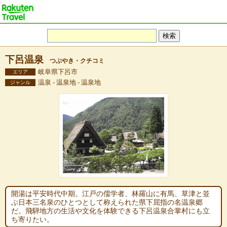
下呂温泉
つぶやき・クチコミ
岐阜県下呂市
エリア
温泉 - 温泉地 - 温泉地
ジャンル
開湯は平安時代中期。江戸の儒学者、林羅山に有馬、草津と並
ぶ日本三名泉のひとつとして称えられた県下屈指の名温泉郷
だ。飛騨地方の生活や文化を体験できる下呂温泉合掌村にも立
ち寄りたい。