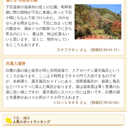
湯のまち雨情公園
下呂温泉の温泉街の近くの公園。昭和初
期に野口雨情が下呂に来遊し作った下呂
小唄にちなんで名づけられた。 川のせ
せらぎを聞きながら、下呂に泊まった朝
の散歩や、湯めぐりの散策ついでに立ち
寄るのにいい。 夏は蛍、秋は紅葉もい
いと思います。 近くに、朝市をしてい
るところもあります。
スナフクキン さん （投稿日 06-01-31）
共通入場券
白鷺の湯の湯と経営が同じ共同浴場で、クアガーデン露天風呂という
ところがあります。ここは２時間まで６００円で入浴できるのです
が、名称通り、露天風呂がメインにあり、洞窟風風呂や、箱蒸し風呂
などバラエティに富んだ風呂があります。湯は温泉度は薄く普通のお
湯に近い感じですが、露天風呂に入りたい方には良いです。白鷺の湯
と共通券があり２か所が７００円で入れます。
ジロン１９６６ さん （投稿日 09-02-04）
下呂・濁河
人気スポットランキング