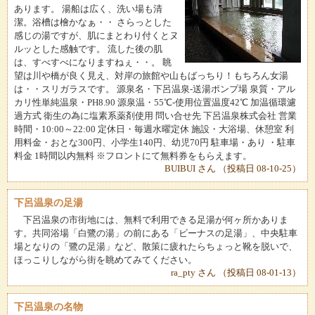
あります。 湯船は広く、洗い場も清
潔。浴槽は檜かなぁ・・ さらっとした
感じの湯ですが、肌にまとわり付くとヌ
ルッとした感触です。 流した後の肌
は、すべすべになりますねぇ・・。 眺
望は川や橋が良く見え、対岸の旅館や山もばっちり！もちろん女湯
は・・スリガラスです。 源泉名・下呂温泉-送湯ポンプ場 泉質・アル
カリ性単純温泉・PH8.90 源泉温・55℃-使用位置温度42℃ 加温循環濾
過方式 衛生の為に塩素系薬剤使用 問い合せ先 下呂温泉株式会社 営業
時間・10:00～22:00 定休日・毎週水曜定休 施設・大浴場、休憩室 利
用料金・おとな300円、小学生140円、幼児70円 駐車場・あり ・駐車
料金 1時間以内無料 ※フロントにて無料券をもらえます。
BUIBUI さん （投稿日 08-10-25）
下呂温泉の足湯
下呂温泉の市街地には、無料で利用できる足湯が何ヶ所かありま
す。共同浴場「白鷺の湯」の前にある「ビーナスの足湯」、中央駐車
場となりの「鷺の足湯」など、散策に疲れたらちょっと靴を脱いで、
ほっこりしながら街を眺めてみてください。
ra_pty さん （投稿日 08-01-13）
下呂温泉の名物