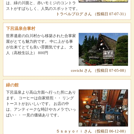
は、緑の川面と、赤いモミジのコントラ
ストがすばらしく、人気のスポットです。
トラベルブログ さん （投稿日 07-07-31）
下呂温泉合掌村
世界遺産の白川村から移築された合掌家
屋がとても魅力的です。 中に上がる事
が出来てとても良い雰囲気ですよ。 大
人（高校生以上） 800円
covichi さん （投稿日 07-05-08）
緑の館
下呂温泉より高山方面へ行った所にあり
ます。 コーヒーは自家焙煎・・ リング
トーストがおいしいです。 お店の中
は、アンティークな時計やカメラでいっ
ぱい・・ 一見の価値ありです。
５ｓａｙｏｒｉ さん （投稿日 06-12-08）