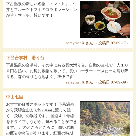
下呂温泉の新しい名物「トマト丼」、牛
丼とフルーツトマトのコラボレーション
が旨くマッチ。旨いです！
saraymanX さん （投稿日 07-09-17）
下呂合掌村 滑り台
下呂温泉の合掌村、その中にある長大滑り台。自動の改札で一人１０
０円を払い、お尻に敷物を敷いて、長いローラーコースたーを滑り降
りる。森の香りも心地よく、爽快です。
saraymanX さん （投稿日 07-09-09）
中山七里
おすすめ紅葉スポットです！ 下呂温泉
から飛騨金山まで約28kmに渡って続
く、飛騨川の渓谷です。 国道４１号線
をドライブしながら、眺めることができ
ます。 川のところどころに、白い岩肌
の巨岩や奇岩があります。紅葉の時期