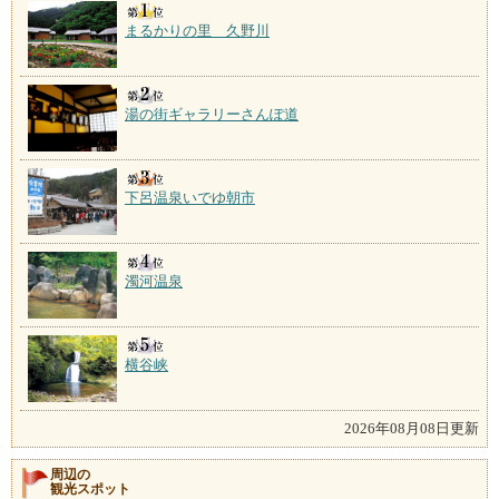
まるかりの里 久野川
湯の街ギャラリーさんぽ道
下呂温泉いでゆ朝市
濁河温泉
横谷峡
2026年08月08日更新
周辺の
観光スポット