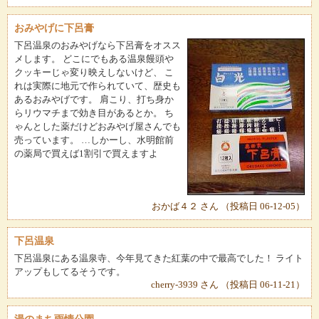
おみやげに下呂膏
下呂温泉のおみやげなら下呂膏をオスス
メします。 どこにでもある温泉饅頭や
クッキーじゃ変り映えしないけど、 こ
れは実際に地元で作られていて、歴史も
あるおみやげです。 肩こり、打ち身か
らリウマチまで効き目があるとか。 ち
ゃんとした薬だけどおみやげ屋さんでも
売っています。 …しかーし、水明館前
の薬局で買えば1割引で買えますよ
おかば４２ さん （投稿日 06-12-05）
下呂温泉
下呂温泉にある温泉寺、今年見てきた紅葉の中で最高でした！ ライト
アップもしてるそうです。
cherry-3939 さん （投稿日 06-11-21）