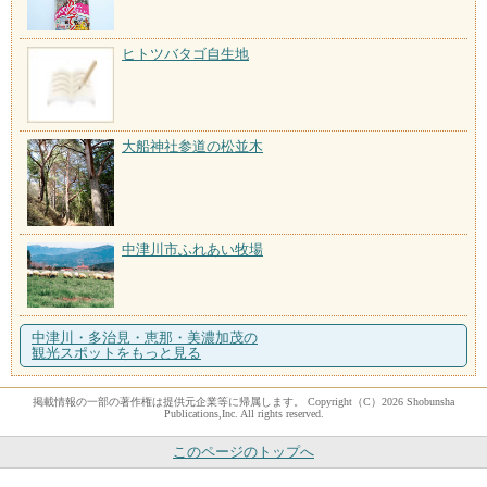
ヒトツバタゴ自生地
大船神社参道の松並木
中津川市ふれあい牧場
中津川・多治見・恵那・美濃加茂の
観光スポットをもっと見る
掲載情報の一部の著作権は提供元企業等に帰属します。 Copyright（C）2026 Shobunsha
Publications,Inc. All rights reserved.
このページのトップへ