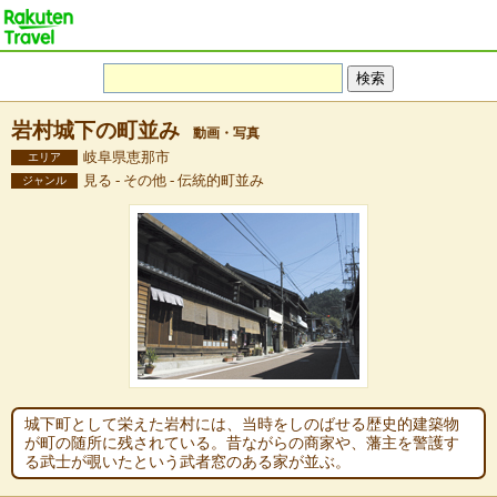
岩村城下の町並み
動画・写真
岐阜県恵那市
エリア
見る - その他 - 伝統的町並み
ジャンル
城下町として栄えた岩村には、当時をしのばせる歴史的建築物
が町の随所に残されている。昔ながらの商家や、藩主を警護す
る武士が覗いたという武者窓のある家が並ぶ。