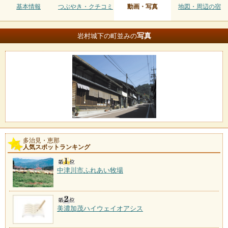
基本情報
つぶやき・クチコミ
動画・写真
地図・周辺の宿
写真
岩村城下の町並みの
多治見・恵那
人気スポットランキング
中津川市ふれあい牧場
美濃加茂ハイウェイオアシス