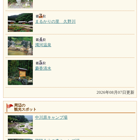
まるかりの里 久野川
濁河温泉
麝香清水
2026年08月07日更新
周辺の
観光スポット
中川原キャンプ場