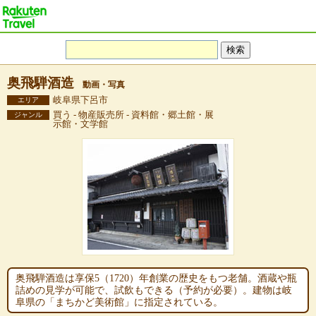
奥飛騨酒造
動画・写真
岐阜県下呂市
エリア
買う - 物産販売所 - 資料館・郷土館・展
ジャンル
示館・文学館
奥飛騨酒造は享保5（1720）年創業の歴史をもつ老舗。酒蔵や瓶
詰めの見学が可能で、試飲もできる（予約が必要）。建物は岐
阜県の「まちかど美術館」に指定されている。