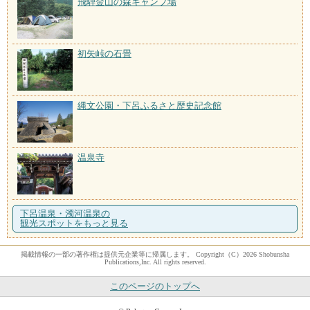
飛騨金山の森キャンプ場
初矢峠の石畳
縄文公園・下呂ふるさと歴史記念館
温泉寺
下呂温泉・濁河温泉の
観光スポットをもっと見る
掲載情報の一部の著作権は提供元企業等に帰属します。 Copyright（C）2026 Shobunsha
Publications,Inc. All rights reserved.
このページのトップへ