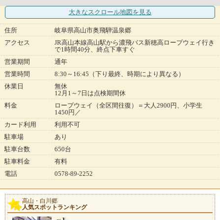
大きなスクロール地図
を見る
住所
岐阜県高山市奥飛騨温泉郷
アクセス
JR高山本線高山駅から濃飛バス新穂高ロープウェイ行き
で1時間40分、終点下車すぐ
営業期間
通年
営業時間
8:30～16:45（下り最終、時期により異なる）
休業日
無休
12月1～7日は点検期間休
料金
ロープウェイ（全区間往復）＝大人2900円、小学生
1450円／
カード利用
利用不可
駐車場
あり
駐車台数
650台
駐車料金
有料
電話
0578-89-2252
高山・白川郷
人気スポットランキング