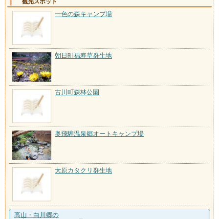
観光スポット
一色の森キャンプ場
朝日町福寿草群生地
古川町森林公園
奥飛騨温泉郷オートキャンプ場
大原カタクリ群生地
高山・白川郷の