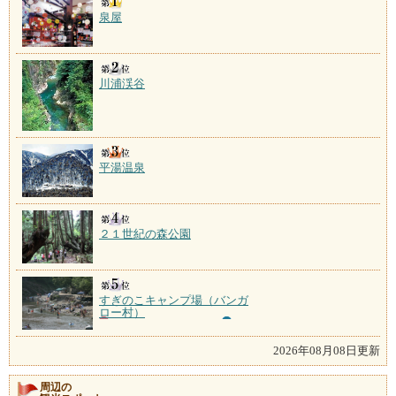
泉屋
川浦渓谷
平湯温泉
２１世紀の森公園
すぎのこキャンプ場（バンガ
ロー村）
2026年08月08日更新
周辺の