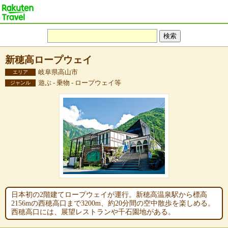
新穂高ロープウェイ
岐阜県高山市
エリア
遊ぶ - 乗物 - ロープウェイ等
ジャンル
日本初の2階建てロープウェイが運行。新穂高温泉駅から標高
2156mの西穂高口まで3200m、約20分間の空中散歩を楽しめる。
西穂高口には、展望レストランや千石園地がある。