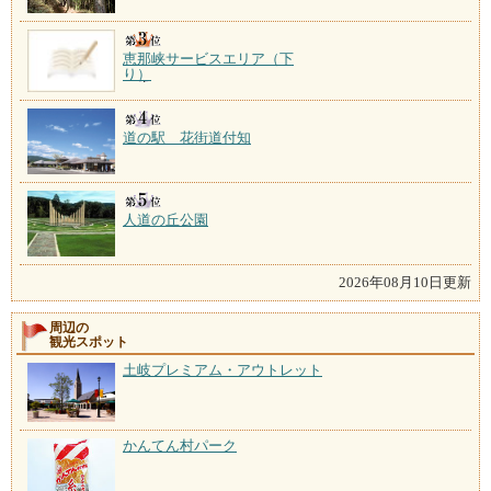
恵那峡サービスエリア（下
り）
道の駅 花街道付知
人道の丘公園
2026年08月10日更新
周辺の
観光スポット
土岐プレミアム・アウトレット
かんてん村パーク