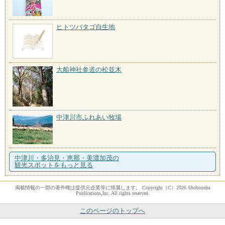
ヒトツバタゴ自生地
大船神社参道の松並木
中津川市ふれあい牧場
中津川・多治見・恵那・美濃加茂の
観光スポットをもっと見る
掲載情報の一部の著作権は提供元企業等に帰属します。 Copyright（C）2026 Shobunsha
Publications,Inc. All rights reserved.
このページのトップへ