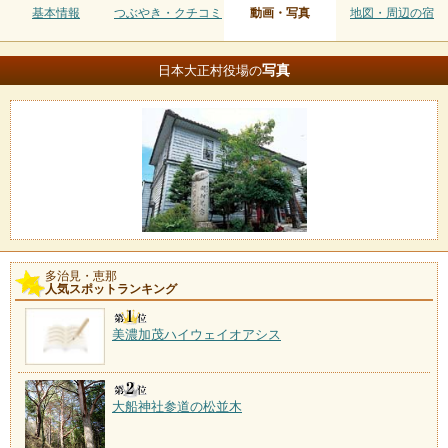
基本情報
つぶやき・クチコミ
動画・写真
地図・周辺の宿
写真
日本大正村役場の
多治見・恵那
人気スポットランキング
美濃加茂ハイウェイオアシス
大船神社参道の松並木