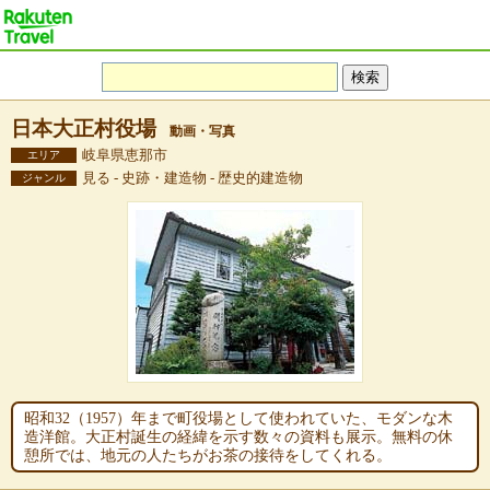
日本大正村役場
動画・写真
岐阜県恵那市
エリア
見る - 史跡・建造物 - 歴史的建造物
ジャンル
昭和32（1957）年まで町役場として使われていた、モダンな木
造洋館。大正村誕生の経緯を示す数々の資料も展示。無料の休
憩所では、地元の人たちがお茶の接待をしてくれる。