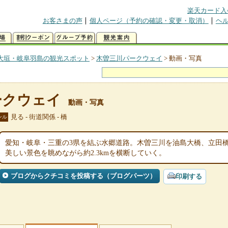
楽天カード入
お客さまの声
個人ページ（予約の確認・変更・取消）
ヘ
大垣・岐阜羽島の観光スポット
>
木曽三川パークウェイ
>
動画・写真
ークウェイ
動画・写真
見る - 街道関係 - 橋
ンル
愛知・岐阜・三重の3県を結ぶ水郷道路。木曽三川を油島大橋、立田
美しい景色を眺めながら約2.3kmを横断していく。
ブログからクチコミを投稿する（ブログパーツ）
印刷する