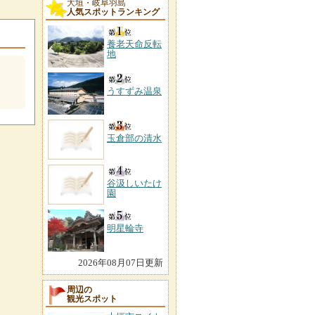
大垣・岐阜羽島
人気スポットランキング
養老天命反転
地
うすずみ温泉
玉倉部の清水
谷汲しいたけ
園
明星輪寺
2026年08月07日更新
周辺の
観光スポット