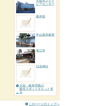
大垣市スイト
ピアセンター
垂井宿
中山道赤坂宿
美江寺
日吉神社
大垣・岐阜羽島の
観光スポットをもっと見
る
このページのトップへ