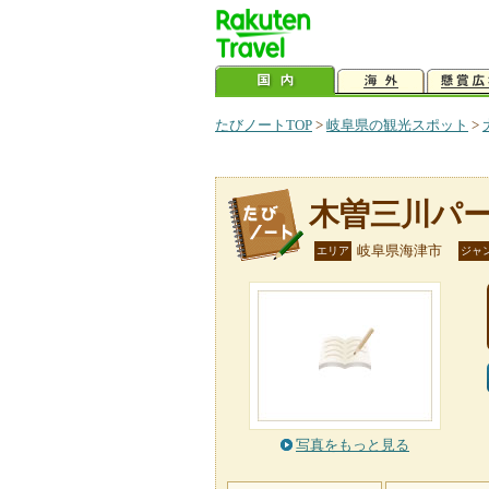
たびノートTOP
>
岐阜県の観光スポット
>
木曽三川パ
岐阜県海津市
エリア
ジャ
写真をもっと見る