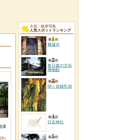
大垣・岐阜羽島
人気スポットランキング
横蔵寺
春日森の文化
博物館
関ヶ原鍾乳洞
日吉神社
地案
-26）