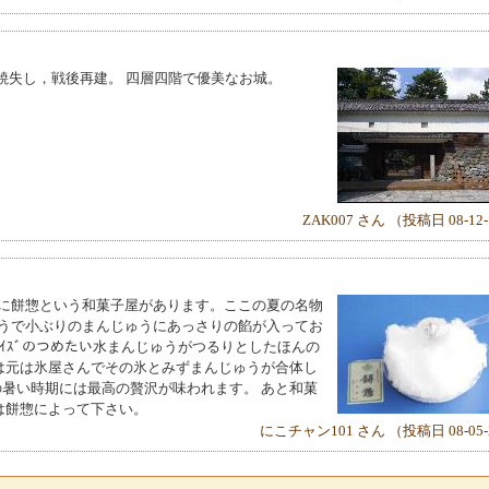
焼失し，戦後再建。 四層四階で優美なお城。
ZAK007 さん （投稿日 08-12
）に餅惣という和菓子屋があります。ここの夏の名物
ゅうで小ぶりのまんじゅうにあっさりの餡が入ってお
ｲｽﾞのつめたい水まんじゅうがつるりとしたほんの
は元は氷屋さんでその氷とみずまんじゅうが合体し
夏の暑い時期には最高の贅沢が味われます。 あと和菓
は餅惣によって下さい。
にこチャン101 さん （投稿日 08-05-