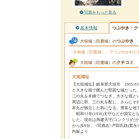
写真をもっと見る
基本情報
つぶやき・ク
つぶやき
大垣城（巨鹿城）の
「大垣城（巨鹿城）」でつぶやかれたTw
クチコミ
大垣城（巨鹿城）の
大垣城址
【大垣城址】岐阜県大垣市 2005/03/2
と大きな堀で囲んだ堅固な城だった。
二の丸を木橋でつなぎ、大きな堀と
周辺に郭、三の丸を配し、さらにそ
本丸が独立した島になる。豊富な地
昭和11年(1936)天守などが国宝とな
した。現在は再建天守(コンクリ)だが
から歩8分。 <写真左>戸田氏鉄(寛永1
内板より