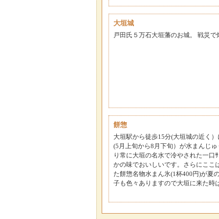
大垣城
戸田氏５万石大垣藩のお城。 戦災で
餅惣
大垣駅から徒歩15分(大垣城の近く
(5月上旬から8月下旬）が水まんじ
り常に大垣の名水で冷やされた一口ｻ
かの味でおいしいです。さらにここ
た餅惣名物水まん氷(1杯400円)が
子も色々ありますので大垣に来た時