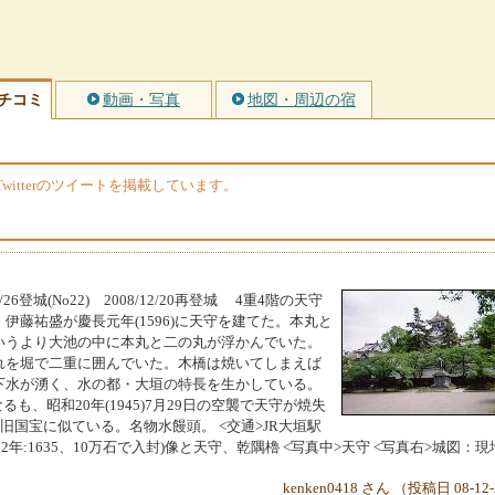
チコミ
動画・写真
地図・周辺の宿
itterのツイートを掲載しています。
6登城(No22) 2008/12/20再登城 4重4階の天守
伊藤祐盛が慶長元年(1596)に天守を建てた。本丸と
いうより大池の中に本丸と二の丸が浮かんでいた。
れを堀で二重に囲んでいた。木橋は焼いてしまえば
下水が湧く、水の都・大垣の特長を生かしている。
るも、昭和20年(1945)7月29日の空襲で天守が焼失
旧国宝に似ている。名物水饅頭。 <交通>JR大垣駅
2年:1635、10万石で入封)像と天守、乾隅櫓 <写真中>天守 <写真右>城図：現
kenken0418 さん （投稿日 08-12