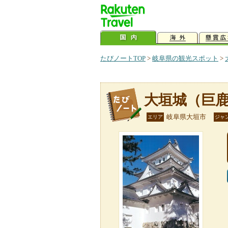
たびノートTOP
>
岐阜県の観光スポット
>
大垣城（巨
岐阜県大垣市
エリア
ジャ