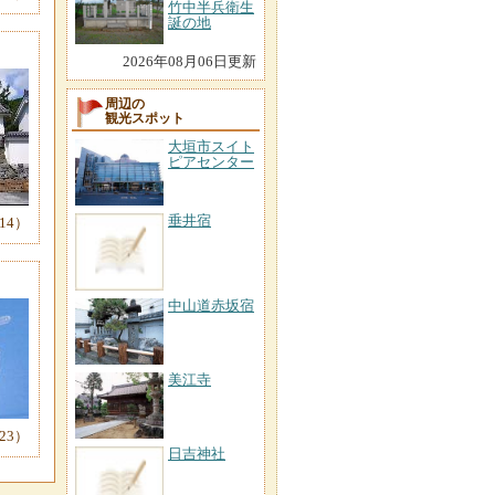
竹中半兵衛生
誕の地
2026年08月06日更新
周辺の
観光スポット
大垣市スイト
ピアセンター
垂井宿
-14）
中山道赤坂宿
美江寺
23）
日吉神社