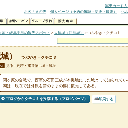
楽天カード入
お客さまの声
個人ページ（予約の確認・変更・取消）
ヘ
大垣・岐阜羽島の観光スポット
>
大垣城（巨鹿城）
>
つぶやき・クチコミ
鹿城）
つぶやき・クチコミ
見る - 史跡・建造物 - 城・城址
ンル
関ヶ原の合戦で、西軍の石田三成が本拠地にした城として知られてい
閣は、現在では外観を昔のままの姿に復元してある。
ブログからクチコミを投稿する（ブログパーツ）
印刷する