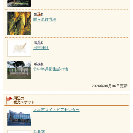
関ヶ原鍾乳洞
日吉神社
竹中半兵衛生誕の地
2026年08月06日更新
周辺の
観光スポット
大垣市スイトピアセンター
垂井宿