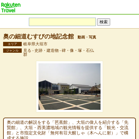
奥の細道むすびの地記念館
動画・写真
岐阜県大垣市
エリア
見る - 史跡・建造物 - 碑・像・塚・石仏
ジャンル
群
奥の細道の解説をする「芭蕉館」、大垣の偉人を紹介する「先
賢館」、大垣・西美濃地域の観光情報を提供する「観光・交流
館」と市指定文化財「無何有荘大醒しゃ（木へんに射）」で構
成する施設。