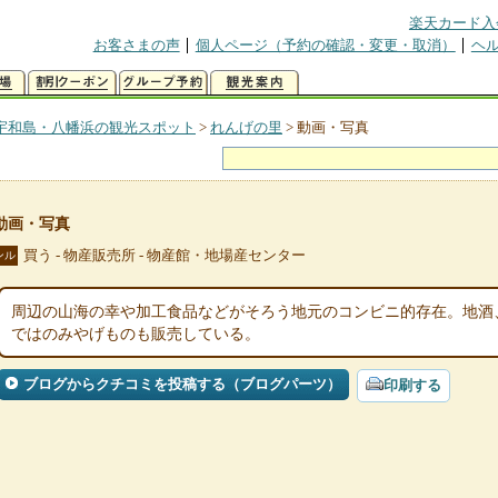
楽天カード入
お客さまの声
個人ページ（予約の確認・変更・取消）
ヘ
宇和島・八幡浜の観光スポット
>
れんげの里
>
動画・写真
動画・写真
買う - 物産販売所 - 物産館・地場産センター
ンル
周辺の山海の幸や加工食品などがそろう地元のコンビニ的存在。地酒
ではのみやげものも販売している。
ブログからクチコミを投稿する（ブログパーツ）
印刷する