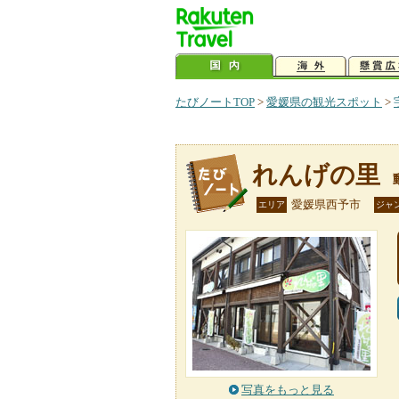
たびノートTOP
>
愛媛県の観光スポット
>
れんげの里
愛媛県西予市
エリア
ジャ
写真をもっと見る