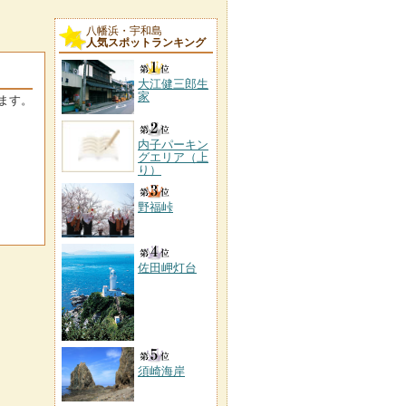
八幡浜・宇和島
人気スポットランキング
大江健三郎生
家
ます。
内子パーキン
グエリア（上
り）
野福峠
佐田岬灯台
須崎海岸