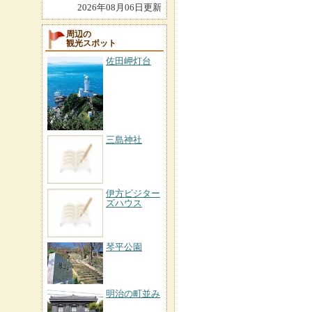
2026年08月06日更新
周辺の
観光スポット
佐田岬灯台
三島神社
伊方ビジター
ズハウス
琴平公園
明治の町並み