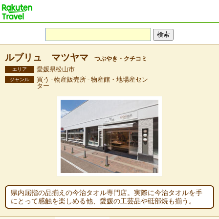
ルブリュ マツヤマ
つぶやき・クチコミ
愛媛県松山市
エリア
買う - 物産販売所 - 物産館・地場産セン
ジャンル
ター
県内屈指の品揃えの今治タオル専門店。実際に今治タオルを手
にとって感触を楽しめる他、愛媛の工芸品や砥部焼も揃う。