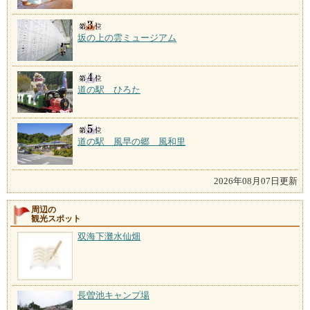
坂の上の雲ミュージアム
道の駅 ひろた
道の駅 風早の郷 風和里
2026年08月07日更新
周辺の
観光スポット
双海下灘水仙畑
長曽池キャンプ場